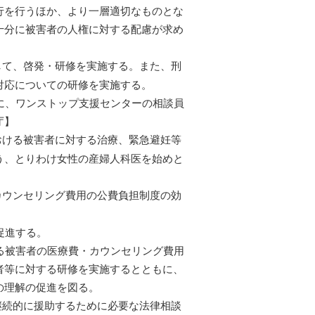
行を行うほか、より一層適切なものとな
十分に被害者の人権に対する配慮が求め
て、啓発・研修を実施する。また、刑
対応についての研修を実施する。
に、ワンストップ支援センターの相談員
庁】
ける被害者に対する治療、緊急避妊等
う、とりわけ女性の産婦人科医を始めと
ウンセリング費用の公費負担制度の効
促進する。
る被害者の医療費・カウンセリング費用
者等に対する研修を実施するとともに、
の理解の促進を図る。
つ継続的に援助するために必要な法律相談