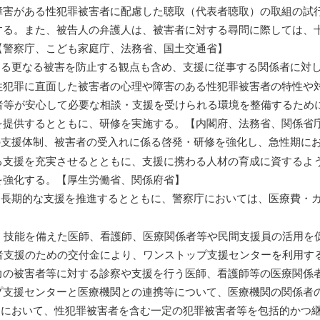
障害がある性犯罪被害者に配慮した聴取（代表者聴取）の取組の試
する。また、被告人の弁護人は、被害者に対する尋問に際しては、
【警察庁、こども家庭庁、法務省、国土交通省】
る更なる被害を防止する観点も含め、支援に従事する関係者に対し
性犯罪に直面した被害者の心理や障害のある性犯罪被害者の特性や
者等が安心して必要な相談・支援を受けられる環境を整備するため
を提供するとともに、研修を実施する。【内閣府、法務省、関係省
支援体制、被害者の受入れに係る啓発・研修を強化し、急性期にお
る支援を充実させるとともに、支援に携わる人材の育成に資するよ
を強化する。【厚生労働省、関係府省】
長期的な支援を推進するとともに、警察庁においては、医療費・カ
・技能を備えた医師、看護師、医療関係者等や民間支援員の活用を
者支援のための交付金により、ワンストップ支援センターを利用す
力の被害者等に対する診察や支援を行う医師、看護師等の医療関係
プ支援センターと医療機関との連携等について、医療機関の関係者
）年）において、性犯罪被害者を含む一定の犯罪被害者等を包括的か