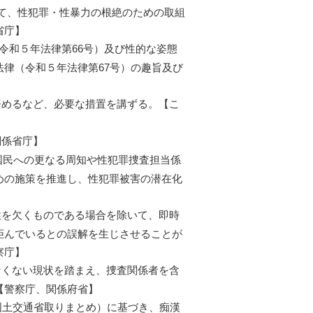
して、性犯罪・性暴力の根絶のための取組
省庁】
令和５年法律第66号）及び性的な姿態
律（令和５年法律第67号）の趣旨及び
めるなど、必要な措置を講ずる。【こ
関係省庁】
国民への更なる周知や性犯罪捜査担当係
めの施策を推進し、性犯罪被害の潜在化
を欠くものである場合を除いて、即時
拒んでいるとの誤解を生じさせることが
察庁】
くない現状を踏まえ、捜査関係者を含
【警察庁、関係府省】
国土交通省取りまとめ）に基づき、痴漢