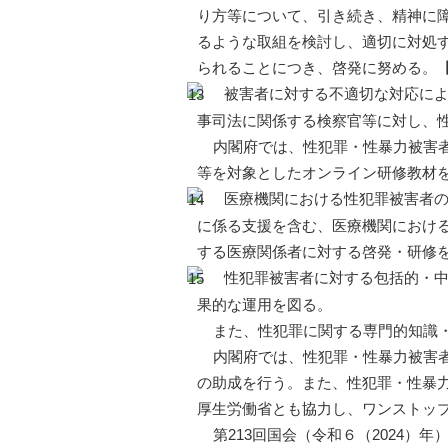
り方等について、引き続き、精神に
るような取組を検討し、適切に対処
られることにつき、啓発に努める。
被害者に対する不適切な対応によ
事司法に関係する検察官等に対し、
内閣府では、性犯罪・性暴力被害
等を対象としたオンライン研修教材
医療機関における性犯罪被害者の
に係る支援を含む、医療機関におけ
する医療関係者に対する啓発・研修
性犯罪被害者に対する包括的・中
果的な運用を図る。
また、性犯罪に関する専門的知識
内閣府では、性犯罪・性暴力被害
の助成を行う。また、性犯罪・性暴
厚生労働省とも協力し、ワンストッ
第213回国会（令和６（2024