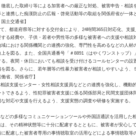
、徹底した取締り等による加害者への厳正な対処、被害申告・相談
等と連携した痴漢防止の広報・啓発活動等の取組を関係府省が一体
、国土交通省】
、都道府県等に対する交付金により、24時間365日対応化、支
要する経費や、子供・若者や男性等の多様な被害者への支援や相談
地域における関係機関との連携の強化、専門性を高めるなどの人材
上を図る。また、全国共通番号「＃8891（はやくワンストップ
する。夜間・休日においても相談を受け付けるコールセンターの設
を図る。さらに、若年層等の性暴力被害者が相談しやすいよう、ＳＮＳ相
労働省、関係省庁】
相談支援センター・女性相談支援員などとの連携を強化し、機動的
ートできるよう、性犯罪被害者支援に係る関係部局と民間支援団体
切な対応や支援を行えるよう、支援実態の調査や研修を実施する。
などの多様なコミュニケーションツールや外国語通訳を活用した相
は、その精神状態等に十分に配慮するとともに、被害者が安心して
情に配慮した被害者専用の事情聴取室の活用などによる事情聴取等