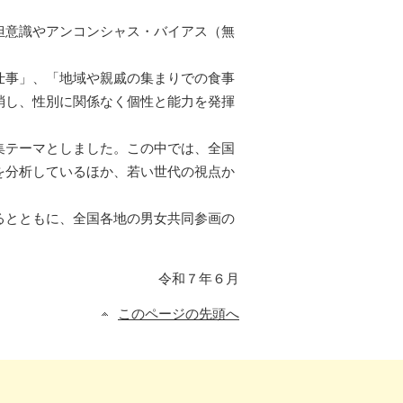
担意識やアンコンシャス・バイアス（無
仕事」、「地域や親戚の集まりでの食事
消し、性別に関係なく個性と能力を発揮
集テーマとしました。この中では、全国
を分析しているほか、若い世代の視点か
るとともに、全国各地の男女共同参画の
令和７年６月
このページの先頭へ