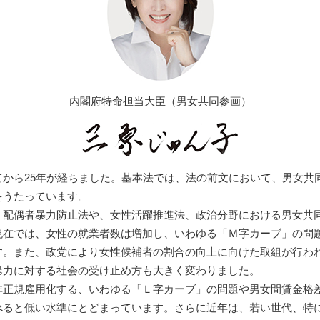
内閣府特命担当大臣（男女共同参画）
から25年が経ちました。基本法では、法の前文において、男女共
をうたっています。
、配偶者暴力防止法や、女性活躍推進法、政治分野における男女共
現在では、女性の就業者数は増加し、いわゆる「Ｍ字カーブ」の問
す。また、政党により女性候補者の割合の向上に向けた取組が行わ
暴力に対する社会の受け止め方も大きく変わりました。
非正規雇用化する、いわゆる「Ｌ字カーブ」の問題や男女間賃金格
べると低い水準にとどまっています。さらに近年は、若い世代、特