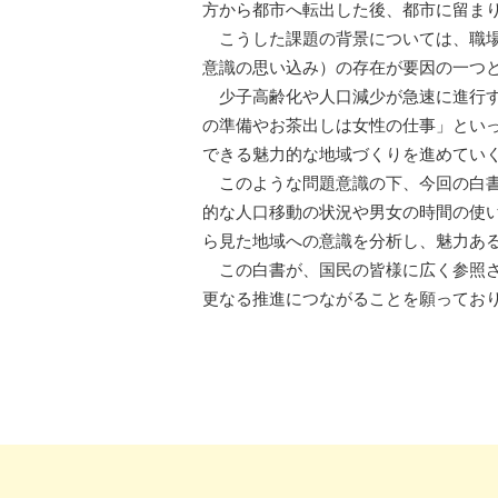
方から都市へ転出した後、都市に留ま
こうした課題の背景については、職
意識の思い込み）の存在が要因の一つ
少子高齢化や人口減少が急速に進行
の準備やお茶出しは女性の仕事」とい
できる魅力的な地域づくりを進めてい
このような問題意識の下、今回の白
的な人口移動の状況や男女の時間の使
ら見た地域への意識を分析し、魅力あ
この白書が、国民の皆様に広く参照
更なる推進につながることを願ってお