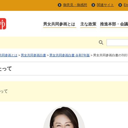
御意見・御感想
関連サイト
En
共同参画とは
>
男女共同参画白書
>
男女共同参画白書 令和7年版
> 男女共同参画白書の刊
たって
たって