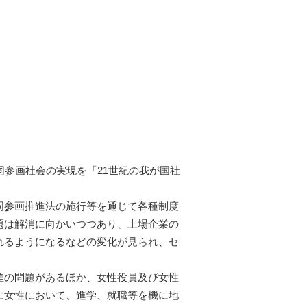
同参画社会の実現を「21世紀の我が国社
同参画推進法の施行等を通じて各種制度
題は解消に向かいつつあり、上場企業の
れるようになるなどの変化が見られ、セ
差の問題があるほか、女性役員及び女性
に女性において、進学、就職等を機に地