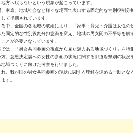
り地方へ戻らないという現象が起こっています。
場、家庭、地域社会など様々な場面で表出する固定的な性別役割分
として指摘されています。
する中、全国の各地域の取組により、「家事・育児・介護は女性の
った固定的な性別役割分担意識を変え、地域の男女間の不平等を解
くことが必要となっています。
書では、「男女共同参画の視点から見た魅力ある地域づくり」を特
い方、意思決定層への女性の参画の状況に関する都道府県別の状況
る地域づくりに向けた考察を行いました。
され、我が国の男女共同参画の現状に関する理解を深める一助とな
ります。