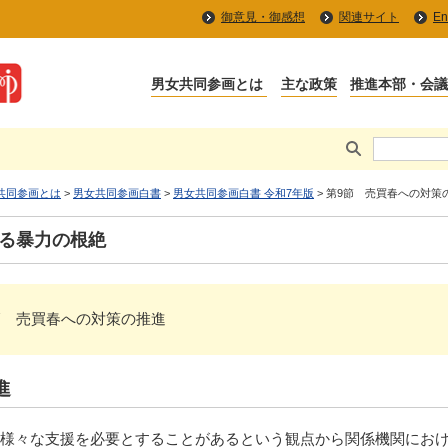
御意見・御感想
関連サイト
En
共同参画とは
>
男女共同参画白書
>
男女共同参画白書 令和7年版
> 第9節 売買春への対策
ゆる暴力の根絶
 > 第9節 売買春への対策の推進
進
様々な支援を必要とすることがあるという観点から関係機関におけ