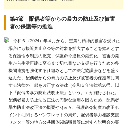
第4節 配偶者等からの暴力の防止及び被害
者の保護等の推進
令和６（2024）年４月から、重篤な精神的被害を受けた
場合にも接近禁止命令等の対象を拡大することを始めとす
る保護命令制度の拡充、保護命令違反の厳罰化、被害の発
生から生活再建に至るまで切れ目ない支援を行うための多
機関連携を強化する仕組みとしての法定協議会などを盛り
込んだ、配偶者からの暴力の防止及び被害者の保護等に関
する法律の一部を改正する法律（令和５年法律第30号。以
下「配偶者暴力防止法改正法」という。）が施行された。
配偶者暴力防止法改正法の円滑な運用を図るため、配偶者
暴力防止法改正法の概要やＱ＆Ａ、保護命令制度の改正ポ
イントに関するパンフレットの周知、配偶者暴力相談支援
センター等の地方公共団体関係職員等に対する説明会の実