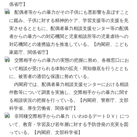
係省庁】
配偶者等からの暴力がその子供にも悪影響を及ぼすこと
に鑑み、子供に対する精神的ケア、学習支援等の支援を充
実させるとともに、配偶者暴力相談支援センター等の配偶
者からの暴力への対応機関と児童相談所等の児童虐待への
対応機関との連携協力を推進している。【内閣府、こども
家庭庁、関係省庁】
交際相手からの暴力の実態の把握に努め、各種窓口にお
いて相談が受けられる体制の拡充・周知徹底を行うととも
に、被害者の適切な保護に努めている。
内閣府では、配偶者暴力相談支援センターにおける相談
件数等について調査を実施し、交際相手からの暴力に関す
る相談状況の把握を行っている。【内閣府、警察庁、文部
科学省、厚生労働省、関係省庁】
非同棲交際相手からの暴力（いわゆるデートＤＶ）につ
いて、教育・学習及び若年層に対する予防啓発の充実を図
っている。【内閣府、文部科学省】