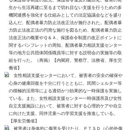
生から生活再建に至るまで切れ目ない支援を行うための多
機関連携を強化する仕組みとしての法定協議会などを盛り
込んだ、配偶者暴力防止法改正法が施行された。配偶者暴
力防止法改正法の円滑な施行を図るため、配偶者暴力防止
法改正法の概要やＱ＆Ａ、保護命令制度の改正ポイントに
関するパンフレットの周知、配偶者暴力相談支援センター
等の地方公共団体関係職員等に対する説明会の実施等の取
組を行った。（再掲）【内閣府、警察庁、法務省、厚生労
働省】
女性相談支援センターにおいて、被害者の安全の確保や
心身の健康回復を十分に行うとともに、民間シェルター等
の積極的活用等による適切かつ効果的な一時保護を実施し
ている。また、女性相談支援センター一時保護所及び女性
自立支援施設において、被害者に対する心理的ケアや自立
に向けた支援、同伴児童への学習支援を推進している。
【厚生労働省】
被害者は身体的に傷害を受けたり、ＰＴＳＤ（心的外傷