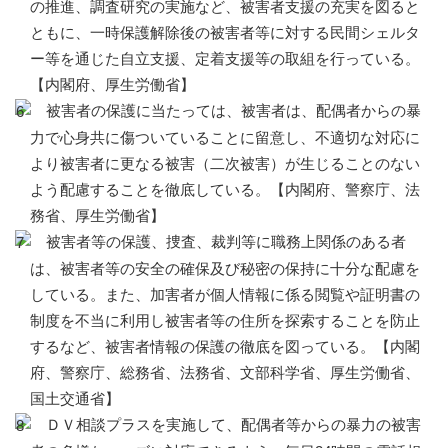
の推進、調査研究の実施など、被害者支援の充実を図ると
ともに、一時保護解除後の被害者等に対する民間シェルタ
ー等を通じた自立支援、定着支援等の取組を行っている。
【内閣府、厚生労働省】
被害者の保護に当たっては、被害者は、配偶者からの暴
力で心身共に傷ついていることに留意し、不適切な対応に
より被害者に更なる被害（二次被害）が生じることのない
よう配慮することを徹底している。【内閣府、警察庁、法
務省、厚生労働省】
被害者等の保護、捜査、裁判等に職務上関係のある者
は、被害者等の安全の確保及び秘密の保持に十分な配慮を
している。また、加害者が個人情報に係る閲覧や証明書の
制度を不当に利用し被害者等の住所を探索することを防止
するなど、被害者情報の保護の徹底を図っている。【内閣
府、警察庁、総務省、法務省、文部科学省、厚生労働省、
国土交通省】
ＤＶ相談プラスを実施して、配偶者等からの暴力の被害