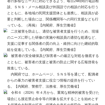
者の多様なニーズに対応できるよう、毎日24時間の電話相
談、ＳＮＳ・メール相談及び外国語での相談の対応を行う
とともに、各地域の民間支援団体とも連携し、相談員が必
要と判断した場合には、関係機関等への同行支援なども行
っている。（再掲）【内閣府、厚生労働省】
二次被害を防止し、適切な被害者支援を行うため、現場
のニーズに即した研修の実施や相談員の適切な処遇など、
支援に従事する関係者の質の向上・維持に向けた継続的取
組を促進している。【内閣府、厚生労働省】
被害者の安全確保及び加害者への厳正な対処を徹底する
とともに、被害者の支援と被害の防止に関する広報啓発を
推進している。
内閣府では、ホームページ、ＳＮＳ等を通じて、配偶者
からの暴力の被害者支援に役立つ情報の提供を行ってい
る。【内閣府、警察庁、法務省、厚生労働省】
令和６（2024）年４月から、重篤な精神的被害を受けた
場合にも接近禁止命令等の対象を拡大することを始めとす
る保護命令制度の拡充、保護命令違反の厳罰化、被害の発