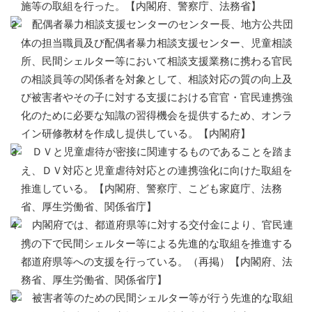
施等の取組を行った。【内閣府、警察庁、法務省】
配偶者暴力相談支援センターのセンター長、地方公共団
体の担当職員及び配偶者暴力相談支援センター、児童相談
所、民間シェルター等において相談支援業務に携わる官民
の相談員等の関係者を対象として、相談対応の質の向上及
び被害者やその子に対する支援における官官・官民連携強
化のために必要な知識の習得機会を提供するため、オンラ
イン研修教材を作成し提供している。【内閣府】
ＤＶと児童虐待が密接に関連するものであることを踏ま
え、ＤＶ対応と児童虐待対応との連携強化に向けた取組を
推進している。【内閣府、警察庁、こども家庭庁、法務
省、厚生労働省、関係省庁】
内閣府では、都道府県等に対する交付金により、官民連
携の下で民間シェルター等による先進的な取組を推進する
都道府県等への支援を行っている。（再掲）【内閣府、法
務省、厚生労働省、関係省庁】
被害者等のための民間シェルター等が行う先進的な取組