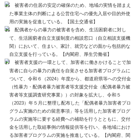
被害者の住居の安定の確保のため、地域の実情を踏まえ
た事業主体の判断による公営住宅への優先入居や目的外使
用の実施を促進している。【国土交通省】
配偶者からの暴力の被害者を含め、生活困窮者に対し
て、生活困窮者自立支援制度の相談窓口（自立相談支援機
関）において、住まい、家計、就労などの面から包括的な
自立支援を行っている。【内閣府、厚生労働省】
被害者支援の一環として、加害者に働きかけることで加
害者に自らの暴力の責任を自覚させる加害者プログラムに
ついて、令和６（2024）年度から、都道府県等への交付金
（性暴力・配偶者暴力被害者等支援交付金（配偶者暴力被
害者等支援調査研究事業））の対象を拡大し、令和５
（2023）年５月に整理し配布した「配偶者暴力加害者プロ
グラム実施のための留意事項」等を活用した加害者プログ
ラムの実施等に要する経費への補助を行うとともに、交付
金を活用した取組事例の情報提供等を行い、各地域におけ
る加害者プログラムの実施を推進している。【内閣府、関