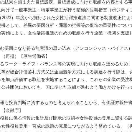
の結果を踏まえた目標設定、目標達成に向けた取組を内容とする事
に向けて一般事業主・特定事業主が行う積極的改善措置（ポジティ
５（2023）年度から施行された女性活躍推進法に関する制度改正に
契機として、差異の要因分析・課題の把握等の促進の重要性につい
の実施により、女性活躍推進のための取組を行う企業・機関を支援
む要因になり得る無意識の思い込み（アンコンシャス・バイアス）
。（再掲）【厚生労働省】
るワーク・ライフ・バランス等の実現に向けた取組を進めるため、
人等が総合評価落札方式又は企画競争方式による調達を行う際は、
等を加点評価する取組を実施することにより、これらの企業の受注
方公共団体においても、国に準じた取組が進むよう働きかけを行っ
報も投資判断に資するものと考えられることから、有価証券報告書
）【金融庁】
役員に係る情報の集計及び開示の取組や女性役員の登用に資する調
る女性役員登用・育成の課題の克服につながるよう努めている。（