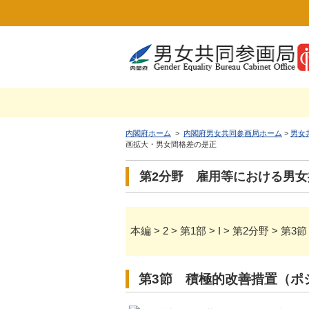
内閣府ホーム
>
内閣府男女共同参画局ホーム
>
男女
画拡大・男女間格差の是正
第2分野 雇用等における男
本編 > 2 > 第1部 > I > 第
第3節 積極的改善措置（ポ