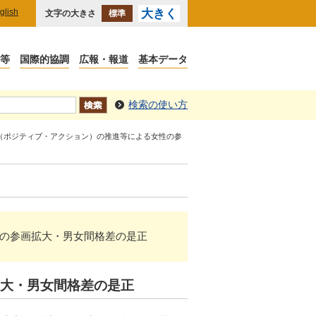
glish
大きく
文字の大きさ
標準
検索の使い方
置（ポジティブ・アクション）の推進等による女性の参
る女性の参画拡大・男女間格差の是正
拡大・男女間格差の是正