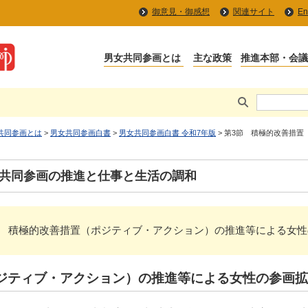
御意見・御感想
関連サイト
En
共同参画とは
>
男女共同参画白書
>
男女共同参画白書 令和7年版
> 第3節 積極的改善措
女共同参画の推進と仕事と生活の調和
2分野 > 第3節 積極的改善措置（ポジティブ・アクション）の推進等によ
ジティブ・アクション）の推進等による女性の参画