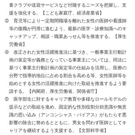
童クラブや送迎サービスなど付随するニーズを把握し、支
援を強化する。【こども家庭庁、経済産業省】
育児等により一定期間職場を離れた女性の医師や看護師
等の復職が円滑に進むよう、最新の医学・診療知識へのキ
ャッチアップ、相談・職業あっせん等を推進する。【厚生
労働省】
改正された女性活躍推進法に基づき、一般事業主行動計
画の策定等が義務となっている事業主については、同法に
基づく事業主行動計画の策定等の仕組みを活用し、医療の
分野で指導的地位に占める割合を高める等、女性医師等を
始めとする女性の活躍推進に向けた取組を推進するよう要
請する。【内閣府、厚生労働省、関係省庁】
医学部生に対するキャリア教育や多様なロールモデルの
提示などの取組を進め、固定的な性別役割分担意識や無意
識の思い込み（アンコンシャス・バイアス）がもたらす悪
影響の除去に努めるとともに、男女を問わず医師としてキ
ャリアを継続するよう支援する。【文部科学省】