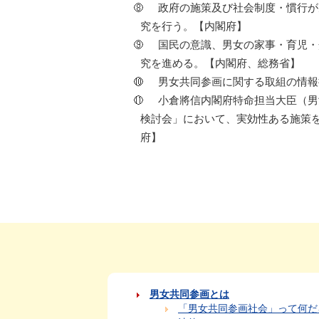
政府の施策及び社会制度・慣行が
究を行う。【内閣府】
国民の意識、男女の家事・育児・
究を進める。【内閣府、総務省】
男女共同参画に関する取組の情報提
小倉將信内閣府特命担当大臣（男女
検討会」において、実効性ある施策を
府】