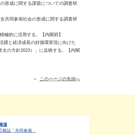
の形成に関する課題についての調査研
女共同参画社会の形成に関する調査研
も積極的に活用する。【内閣府】
性活躍と経済成長の好循環実現に向けた
太の方針2023）」に反映する。【内閣
このページの先頭へ