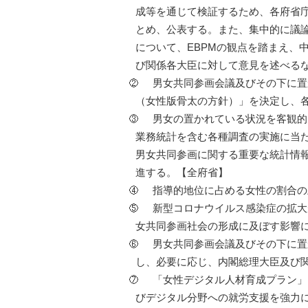
成等を通じて検証するため、各府省
とめ、公表する。また、集中的に議
について、EBPMの観点を踏まえ
び関係各大臣に対して意見を述べる
男女共同参画会議及びその下に置
（女性版骨太の方針）」を決定し、
男女の置かれている状況を客観的
業務統計を含む各種調査の実施に当
男女共同参画に関する重要な統計情報
進する。【全府省】
指導的地位に占める女性の割合の
新型コロナウイルス感染症の拡大
女共同参画社会の形成に及ぼす影響
男女共同参画会議及びその下に置
し、必要に応じ、内閣総理大臣及び
「女性デジタル人材育成プラン」（
びデジタル分野への就労支援を強力