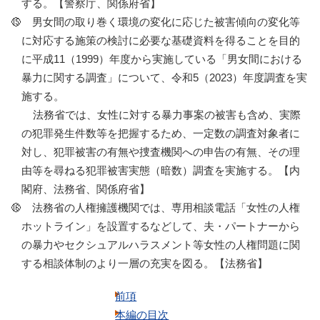
する。【警察庁、関係府省】
男女間の取り巻く環境の変化に応じた被害傾向の変化等
に対応する施策の検討に必要な基礎資料を得ることを目的
に平成11（1999）年度から実施している「男女間における
暴力に関する調査」について、令和5（2023）年度調査を実
施する。
法務省では、女性に対する暴力事案の被害も含め、実際
の犯罪発生件数等を把握するため、一定数の調査対象者に
対し、犯罪被害の有無や捜査機関への申告の有無、その理
由等を尋ねる犯罪被害実態（暗数）調査を実施する。【内
閣府、法務省、関係府省】
法務省の人権擁護機関では、専用相談電話「女性の人権
ホットライン」を設置するなどして、夫・パートナーから
の暴力やセクシュアルハラスメント等女性の人権問題に関
する相談体制のより一層の充実を図る。【法務省】
前項
本編の目次