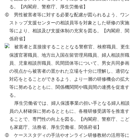
る。【内閣府、警察庁、厚生労働省】
男性被害者等に対する必要な配慮が図られるよう、ワン
ストップ支援センターの相談員等を対象とした研修の実施
等により、相談及び支援体制の充実を図る。【内閣府、関
係府省】
被害者と直接接することとなる警察官、検察職員、更生
保護官署職員、地方出入国在留管理局職員、婦人相談所職
員、児童相談所職員、民間団体等について、男女共同参画
の視点から被害者の置かれた立場を十分に理解し、適切な
対応をとることができるよう、より一層の研修機会の拡大
等に努めるとともに、関係機関間や職員間の連携を促進す
る。
厚生労働省では、婦人保護事業の担い手となる婦人相談
員の人材確保に努めるとともに、各種研修受講等を推進す
ることで、専門性の向上を図る。【内閣府、警察庁、こど
も家庭庁、法務省、厚生労働省、関係府省】
ケーススタディの手法やオンライン研修教材の活用等に