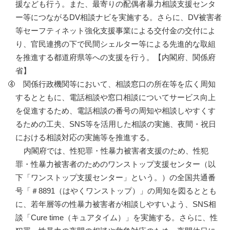
援なども行う。また、最寄りの配偶者暴力相談支援センタ
ー等につながるDV相談ナビを実施する。さらに、DV被害者
等セーフティネット強化支援事業による交付金の交付によ
り、官民連携の下で民間シェルター等による先進的な取組
を推進する都道府県等への支援を行う。【内閣府、関係府
省】
関係行政機関等において、相談窓口の所在等を広く周知
するとともに、電話相談や窓口相談についてサービス向上
を促進するため、電話相談の番号の周知や相談しやすくす
るための工夫、SNS等を活用した相談の実施、夜間・祝日
における相談対応の実施等を推進する。
内閣府では、性犯罪・性暴力被害者支援のため、性犯
罪・性暴力被害者のためのワンストップ支援センター（以
下「ワンストップ支援センター」という。）の全国共通番
号「＃8891（はやくワンストップ）」の周知を図るととも
に、若年層等の性暴力被害者が相談しやすいよう、SNS相
談「Cure time（キュアタイム）」を実施する。さらに、性