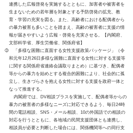
連携した広報啓発を実施するとともに、加害者や被害者を
生まないための若年層を対象とする予防啓発の拡充、教
育・学習の充実を図る。また、高齢者における配偶者から
の暴力被害も多いことを踏まえ、高齢の被害者に支援の情
報が届きやすいよう広報・啓発を充実させる。【内閣府、
文部科学省、厚生労働省、関係府省】
「多様な困難に直面する女性支援政策パッケージ」（令
和元年12月26日多様な困難に直面する女性に対する支援等
に関する関係府省連絡会議取りまとめ）に基づき、配偶者
等からの暴力を始めとする複合的困難により、社会的に孤
立し、生きづらさを抱える女性に対する支援を政府一体と
なって推進する。
内閣府では、DV相談プラスを実施して、配偶者等からの
暴力の被害者の多様なニーズに対応できるよう、毎日24時
間の電話相談、SNS・メール相談、10の外国語での相談の
対応を行うとともに、各地域の民間支援団体とも連携し、
相談員が必要と判断した場合には、関係機関等への同行支