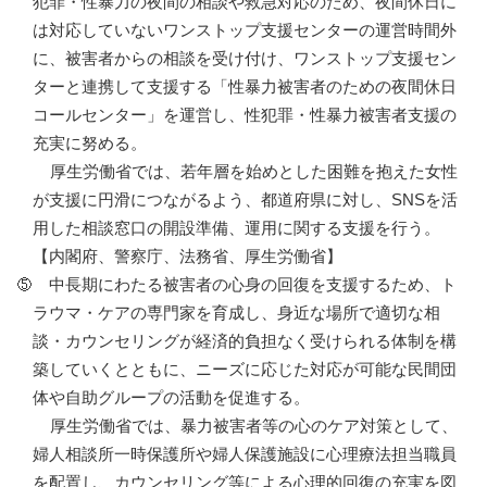
犯罪・性暴力の夜間の相談や救急対応のため、夜間休日に
は対応していないワンストップ支援センターの運営時間外
に、被害者からの相談を受け付け、ワンストップ支援セン
ターと連携して支援する「性暴力被害者のための夜間休日
コールセンター」を運営し、性犯罪・性暴力被害者支援の
充実に努める。
厚生労働省では、若年層を始めとした困難を抱えた女性
が支援に円滑につながるよう、都道府県に対し、SNSを活
用した相談窓口の開設準備、運用に関する支援を行う。
【内閣府、警察庁、法務省、厚生労働省】
中長期にわたる被害者の心身の回復を支援するため、ト
ラウマ・ケアの専門家を育成し、身近な場所で適切な相
談・カウンセリングが経済的負担なく受けられる体制を構
築していくとともに、ニーズに応じた対応が可能な民間団
体や自助グループの活動を促進する。
厚生労働省では、暴力被害者等の心のケア対策として、
婦人相談所一時保護所や婦人保護施設に心理療法担当職員
を配置し、カウンセリング等による心理的回復の充実を図