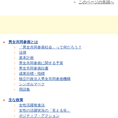
このページの先頭へ