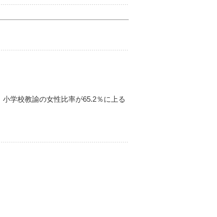
。
学校教諭の女性比率が65.2％に上る