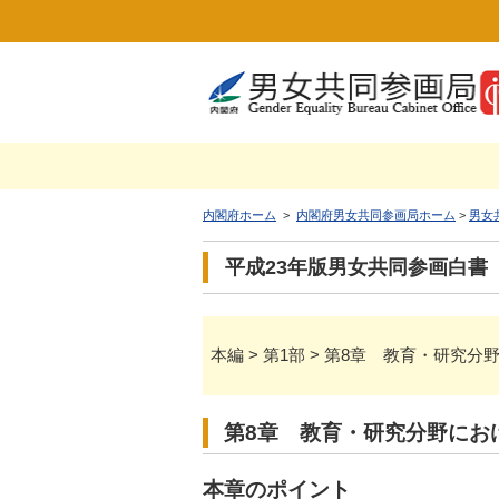
内閣府ホーム
>
内閣府男女共同参画局ホーム
>
男女
平成23年版男女共同参画白書
本編 > 第1部 > 第8章 教育・研究
第8章 教育・研究分野にお
本章のポイント