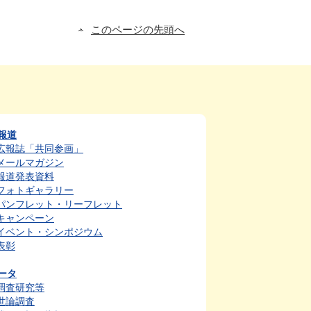
このページの先頭へ