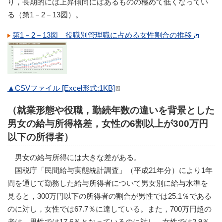
り，長期的には上昇傾向にはあるものの極めて低くなってい
る（第1－2－13図）。
第1－2－13図 役職別管理職に占める女性割合の推移
▲CSVファイル [Excel形式:1KB]
（就業形態や役職，勤続年数の違いを背景とした
男女の給与所得格差，女性の6割以上が300万円
以下の所得者）
男女の給与所得には大きな差がある。
国税庁「民間給与実態統計調査」（平成21年分）により1年
間を通じて勤務した給与所得者について男女別に給与水準を
見ると，300万円以下の所得者の割合が男性では25.1％である
のに対し，女性では67.7％に達している。また，700万円超の
者は，男性では17.6％となっているのに対し，女性では2.9％