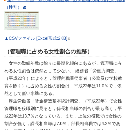
（性別）
▲CSVファイル [Excel形式:2KB]
（管理職に占める女性割合の推移）
女性の勤続年数は徐々に長期化傾向にあるが，管理職に占
める女性割合は依然として少ない。 総務省「労働力調査」
（平成22年）によると，管理的職業従事者（公務及び学校教
育を除く）に占める女性の割合は，平成22年は11.0％で，依
然として低い水準にある。
厚生労働省「賃金構造基本統計調査」（平成22年）で女性
管理職を役職別に見ると，係長相当職の割合が最も高く，平
成22年は13.7％となっている。また，上位の役職では女性の
割合が低く，課長相当職は7.0％，部長相当職では4.2％であ