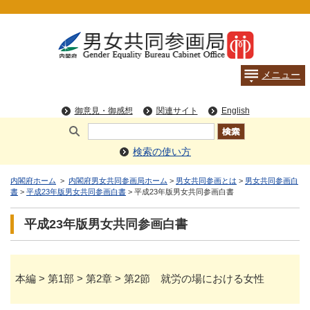
検索の使い方
内閣府ホーム
>
内閣府男女共同参画局ホーム
>
男女共同参画とは
>
男女共同参画白
書
>
平成23年版男女共同参画白書
> 平成23年版男女共同参画白書
平成23年版男女共同参画白書
本編 > 第1部 > 第2章 > 第2節 就労の場における女性