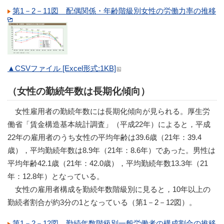
第1－2－11図 配偶関係・年齢階級別女性の労働力率の推移
▲CSVファイル [Excel形式:1KB]
（女性の勤続年数は長期化傾向）
女性雇用者の勤続年数には長期化傾向が見られる。厚生労
働省「賃金構造基本統計調査」（平成22年）によると，平成
22年の雇用者のうち女性の平均年齢は39.6歳（21年：39.4
歳），平均勤続年数は8.9年（21年：8.6年）であった。男性は
平均年齢42.1歳（21年：42.0歳），平均勤続年数13.3年（21
年：12.8年）となっている。
女性の雇用者構成を勤続年数階級別に見ると，10年以上の
勤続者割合が約3分の1となっている（第1－2－12図）。
第1－2－12図 勤続年数階級別一般労働者の構成割合の推移