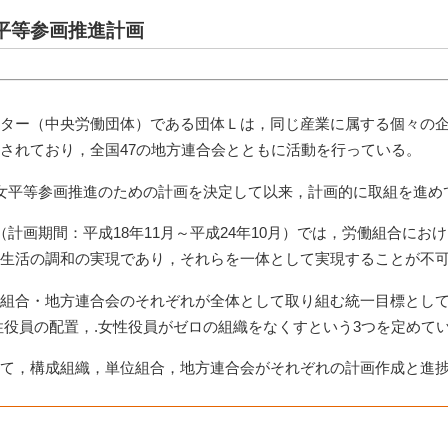
平等参画推進計画
ター（中央労働団体）である団体Ｌは，同じ産業に属する個々の企
されており，全国47の地方連合会とともに活動を行っている。
女平等参画推進のための計画を決定して以来，計画的に取組を進め
計画期間：平成18年11月～平成24年10月）では，労働組合に
生活の調和の実現であり，それらを一体として実現することが不
組合・地方連合会のそれぞれが全体として取り組む統一目標として
性役員の配置，.女性役員がゼロの組織をなくすという3つを定めて
して，構成組織，単位組合，地方連合会がそれぞれの計画作成と進