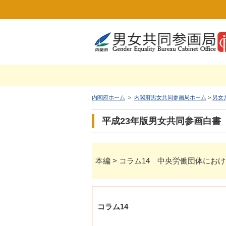
内閣府ホーム
>
内閣府男女共同参画局ホーム
>
男女
平成23年版男女共同参画白書
本編 > コラム14 中央労働団体に
コラム14