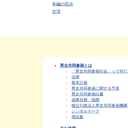
本編の目次
次項