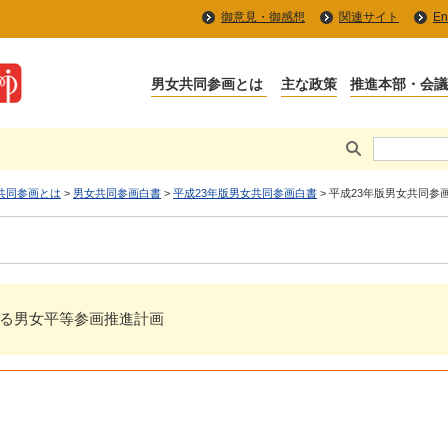
御意見・御感想
関連サイト
En
共同参画とは
>
男女共同参画白書
>
平成23年版男女共同参画白書
> 平成23年版男女共同参
おける男女平等参画推進計画