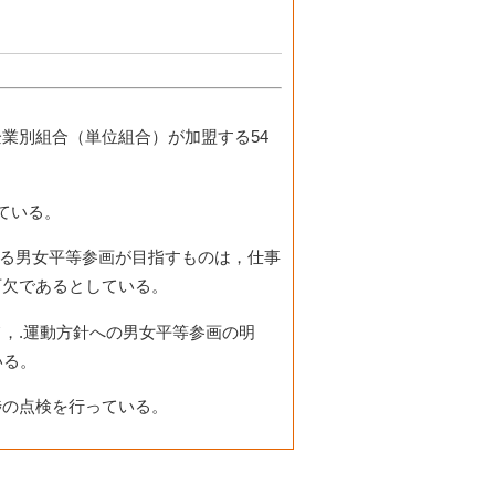
業別組合（単位組合）が加盟する54
ている。
おける男女平等参画が目指すものは，仕事
可欠であるとしている。
，.運動方針への男女平等参画の明
いる。
捗の点検を行っている。