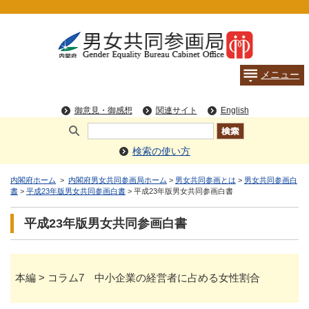
検索の使い方
内閣府ホーム
>
内閣府男女共同参画局ホーム
>
男女共同参画とは
>
男女共同参画白
書
>
平成23年版男女共同参画白書
> 平成23年版男女共同参画白書
平成23年版男女共同参画白書
本編 > コラム7 中小企業の経営者に占める女性割合