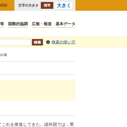
glish
大きく
文字の大きさ
標準
検索の使い方
画白書
てこれを推進してきた。諸外国では，男