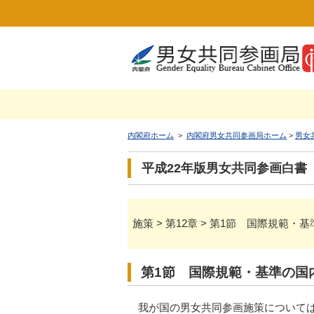
内閣府ホーム
>
内閣府男女共同参画局ホーム
>
男女
平成22年版男女共同参画白書
施策 > 第12章 > 第1節 国際規範
第1節 国際規範・基準の国
我が国の男女共同参画施策について