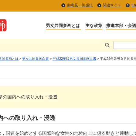
御意見・御感想
関連サイト
En
共同参画とは
>
男女共同参画白書
>
平成22年版男女共同参画白書
> 平成22年版男女共同参
・基準の国内への取り入れ・浸透
内への取り入れ・浸透
は，国連を始めとする国際的な女性の地位向上に係る動きと連動し