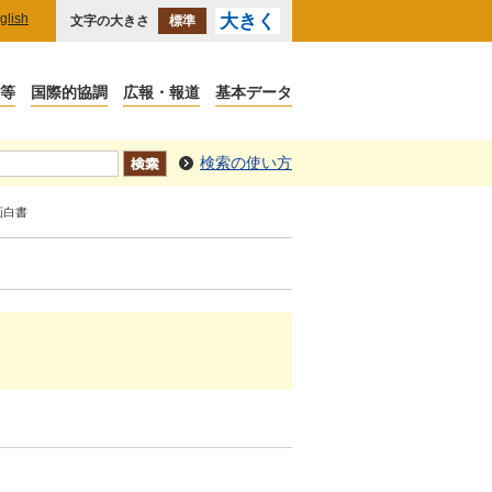
glish
大きく
文字の大きさ
標準
検索の使い方
画白書