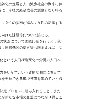
高齢化の進展と人口減少社会の到来に伴
時に，今後の経済成長の源泉となり得る
と，女性の参画が進み，女性の活躍する
に向けた課題等について論じる。
画の状況について国際比較を行うと，我
は，国際機関の提言等も踏まえれば，女
齢化という人口構造変化の労働力人口へ
能力をいかすという質的な側面に着目す
れを発揮できる環境整備を進めていく必
思決定プロセスに組み入れること，また
とが新たな市場の創造につながり得るこ