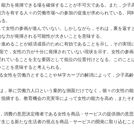
，能力を発揮できる場を確保することが不可欠である。また，少子
能力を有する人々の労働市場への参加の促進が求められている。同
ある。
して女性の参画が進んでいない。しかしながら，それは，裏を返す
的な力が発揮される可能性が大きいことを意味する。
を進めることが経済成長のために有効であることを示し，その実現
の面で，女性の力が十分に発揮されていない現状を示す。女性の参
遅れていることを主な要因として低位の位置付けとなる。このこと
いことを意味すると考えられる。
する女性を労働力とすることやＭ字カーブの解消によって，少子高
。
には，単に労働力人口という量的な側面だけでなく，個々の女性の
り指摘する。教育機会の充実等によって女性の能力を高め，またそ
合，消費の意思決定権者である女性を商品・サービスの提供側の意
て生じる新たな生活者の視点を商品・サービスの開発に取り込むこ