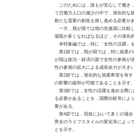
このためには，誰もが安心して働き
う労働力人口の減少の中で，潜在的な
新たな需要の創造を推し進める必要が
一方，我が国では他の先進国に比較
場面が多くなればなるほど，その潜在
本特集編では，特に「女性の活躍」
第1節では，我が国では，特に就業
が国は政治・経済の面で女性の参画が
性の参画の拡大による成長余力が大き
第2節では，潜在的な就業希望を有
の影響の緩和が可能であることを示す
第3節では，女性の活躍を進める際
る必要があることを，国際比較等によ
要がある。
第4節では，現状において多くの場
男女のライフスタイルの変化等によっ
とを示す。