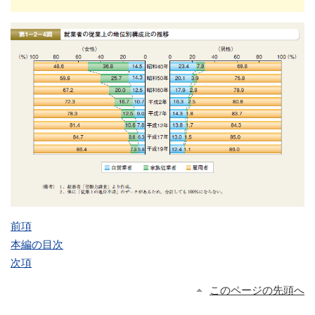
前項
本編の目次
次項
このページの先頭へ