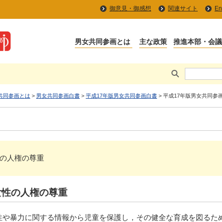
御意見・御感想
関連サイト
En
共同参画とは
>
男女共同参画白書
>
平成17年版男女共同参画白書
> 平成17年版男女共同参
性の人権の尊重
女性の人権の尊重
，性や暴力に関する情報から児童を保護し，その健全な育成を図るた