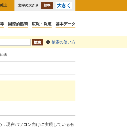
glish
大きく
文字の大きさ
標準
検索の使い方
画白書
め，現在パソコン向けに実現している有