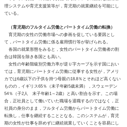
理システムや育児支援策等が，育児期の就業継続を可能にし
ている。
（育児期のフルタイム労働とパートタイム労働の転換）
育児期の女性の労働市場への参画を促している要因とし
て，パートタイム労働に係る雇用慣行等が挙げられる。
各国の就業形態をみると，女性のパートタイム労働者の割
合は韓国を除き各国とも高い。
女性の年齢階級別労働力率が逆Ｕ字カーブを示す国におい
ては，育児期にパートタイム労働に従事する女性が，アメリ
カでは6歳以下の子供を持つ母親の18.8％とそれほど高くない
ものの，イギリス65％（末子年齢5歳未満），スウェーデン
54％（子2人 末子年齢1～2歳）と高い割合を示す。この場
合，正社員として働いていた職場を退職するのではなく，正
社員の身分のまま，フルタイム労働からパートタイム労働に
転換し，仕事を継続することとなる。このシステムが，育児
期の女性が仕事を辞めずに継続就業していくことを容易にし