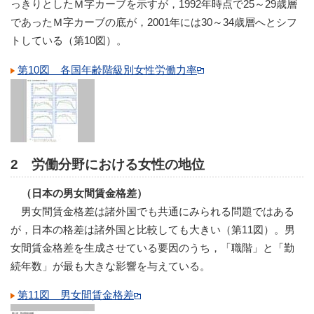
っきりとしたＭ字カーブを示すが，1992年時点で25～29歳層
であったＭ字カーブの底が，2001年には30～34歳層へとシフ
トしている（第10図）。
第10図 各国年齢階級別女性労働力率
2 労働分野における女性の地位
（日本の男女間賃金格差）
男女間賃金格差は諸外国でも共通にみられる問題ではある
が，日本の格差は諸外国と比較しても大きい（第11図）。男
女間賃金格差を生成させている要因のうち，「職階」と「勤
続年数」が最も大きな影響を与えている。
第11図 男女間賃金格差