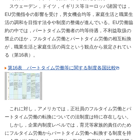
スウェーデン，ドイツ，イギリス等ヨーロッパ諸国では，
EU労働指令の影響を受け，男女機会均等，家庭生活と職業生
活の調和を目指す法令や制度の整備が進んでいる。EU労働協
約の中では，パートタイム労働者の均等待遇，不利益取扱の
禁止のほか，フルタイム労働とパートタイム労働の相互転換
が，職業生活と家庭生活の両立という観点から規定されてい
る（第16表）。
第16表 パートタイム労働等に関する制度各国比較
これに対し，アメリカでは，正社員のフルタイム労働とパ
ートタイム労働の転換についての法制度は特に存在しない。
しかし，企業内制度レベルでは，育児等家族的責任のため
にフルタイム労働からパートタイム労働へ転換する制度を持