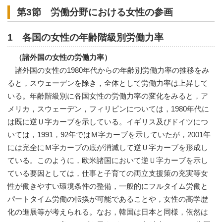
第3節 労働分野における女性の参画
1 各国の女性の年齢階級別労働力率
（諸外国の女性の労働力率）
諸外国の女性の1980年代からの年齢別労働力率の推移をみ
ると，スウェーデンを除き，全体として労働力率は上昇して
いる。年齢階級別に各国女性の労働力率の変化をみると，ア
メリカ，スウェーデン，フィリピンについては，1980年代に
は既に逆Ｕ字カーブを示している。イギリス及びドイツにつ
いては，1991，92年ではＭ字カーブを示していたが，2001年
には完全にＭ字カーブの底が消滅して逆Ｕ字カーブを形成し
ている。このように，欧米諸国において逆Ｕ字カーブを示し
ている要因としては，仕事と子育ての両立支援策の充実等女
性が働きやすい環境条件の整備，一般的にフルタイム労働と
パートタイム労働の転換が可能であることや，女性の高学歴
化の進展等が考えられる。なお，韓国は日本と同様，依然は