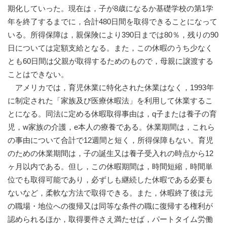
期化していった。現在は，子が8歳になるか基礎学校の第1学
年を終了するまでに，合計480日間を取得できることになって
いる。所得保障は，親保険により390日までは80％，残りの90
日については定額支給となる。また，この休暇のうち少なく
とも60日間は父親が取得するためのもので，母親に譲渡する
ことはできない。
アメリカでは，育児休業に特化された休業はなく，1993年
に制定された「家族及び医療休暇法」を利用して休業するこ
とになる。同法に定める休暇取得事由は，q子または養子の育
児，w家族の介護，e本人の療養である。休業期間は，これら
の事由について合計で12週間と短く，所得保障もない。育児
のための休業期間は，子の誕生又は養子受入れの時点から12
ヶ月以内である。但し，この休暇期間は，時間短縮，時間単
位でも取得可能であり，必ずしも継続した休暇である必要も
ないなど，柔軟な方法で取得できる。また，休暇終了後は元
の職場・地位への復帰又は同等な条件の職に復帰する権利が
認められるほか，取得要件さえ満たせば，パートタイム労働