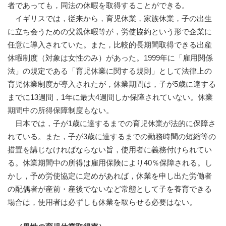
者であっても，同法の休暇を取得することができる。
イギリスでは，従来から，育児休業，家族休業，子の出生
に立ち会うための父親休暇等が，労使協約という形で企業に
任意に導入されていた。また，比較的長期間取得できる出産
休暇制度（対象は女性のみ）があった。1999年に「雇用関係
法」の規定である「育児休業に関する規則」として法律上の
育児休業制度が導入されたが，休業期間は，子が5歳に達する
までに13週間，1年に最大4週間しか保障されていない。休業
期間中の所得保障制度もない。
日本では，子が1歳に達するまでの育児休業が法的に保障さ
れている。また，子が3歳に達するまでの勤務時間の短縮等の
措置を講じなければならない旨，使用者に義務付けられてい
る。休業期間中の所得は雇用保険により40％保障される。し
かし，予め労使協定に定めがあれば，休業を申し出た労働者
の配偶者が産前・産後でないなど常態として子を養育できる
場合は，使用者は必ずしも休業を取らせる必要はない。