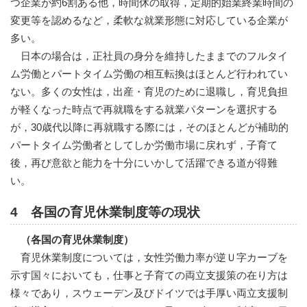
つ企業が約6割ある他，時間休の取得，定期的始業終業時間の
変更等を認めるなど，柔軟な就業形態に対応している企業が
多い。
日本の場合は，正社員の身分を維持したままでのフルタイ
ム労働とパートタイム労働の相互転換はほとんど行われてい
ない。多くの女性は，出産・育児のために退職し，育児負担
が軽くなった時点で再就職をする就業パターンを選択する
が，30歳代以降に再就職する際には，そのほとんどが補助的
パートタイム労働者としてしか労働市場に戻れず，子育て
後，再び意欲と能力を十分にいかして活躍できる道が得難
い。
4 各国の育児休業制度等の現状
（各国の育児休業制度）
育児休業制度については，女性労働力率が逆Ｕ字カーブを
示す国々においても，仕事と子育ての両立支援策の在り方は
様々であり，スウェーデン及びドイツでは手厚い両立支援制