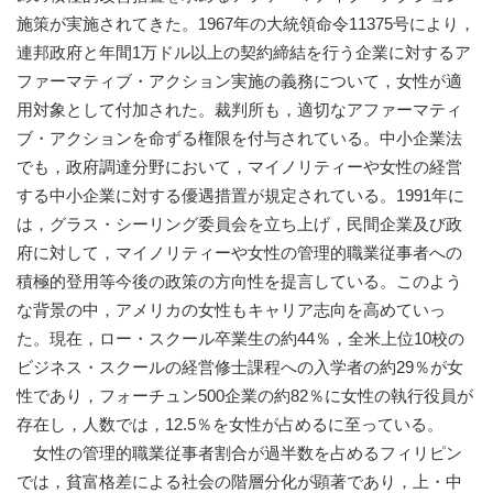
施策が実施されてきた。1967年の大統領命令11375号により，
連邦政府と年間1万ドル以上の契約締結を行う企業に対するア
ファーマティブ・アクション実施の義務について，女性が適
用対象として付加された。裁判所も，適切なアファーマティ
ブ・アクションを命ずる権限を付与されている。中小企業法
でも，政府調達分野において，マイノリティーや女性の経営
する中小企業に対する優遇措置が規定されている。1991年に
は，グラス・シーリング委員会を立ち上げ，民間企業及び政
府に対して，マイノリティーや女性の管理的職業従事者への
積極的登用等今後の政策の方向性を提言している。このよう
な背景の中，アメリカの女性もキャリア志向を高めていっ
た。現在，ロー・スクール卒業生の約44％，全米上位10校の
ビジネス・スクールの経営修士課程への入学者の約29％が女
性であり，フォーチュン500企業の約82％に女性の執行役員が
存在し，人数では，12.5％を女性が占めるに至っている。
女性の管理的職業従事者割合が過半数を占めるフィリピン
では，貧富格差による社会の階層分化が顕著であり，上・中