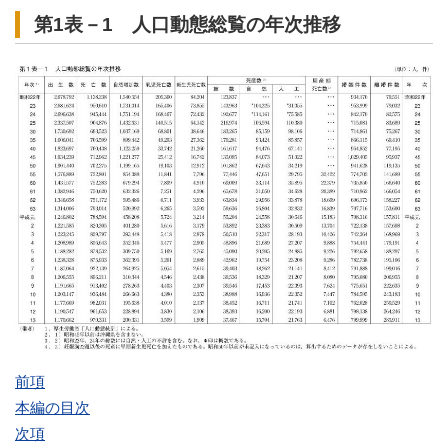
第1表－1 人口動態総覧の年次推移
前項
本編の目次
次項