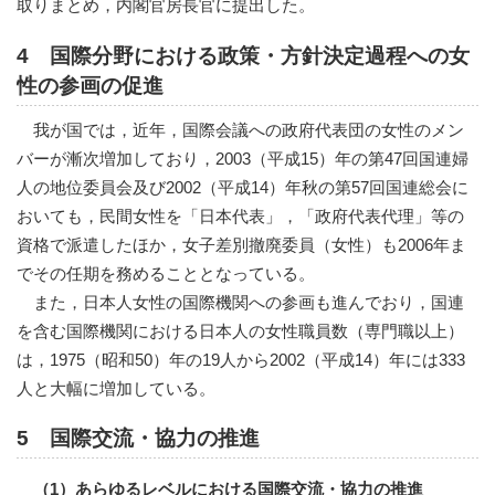
取りまとめ，内閣官房長官に提出した。
4 国際分野における政策・方針決定過程への女
性の参画の促進
我が国では，近年，国際会議への政府代表団の女性のメン
バーが漸次増加しており，2003（平成15）年の第47回国連婦
人の地位委員会及び2002（平成14）年秋の第57回国連総会に
おいても，民間女性を「日本代表」，「政府代表代理」等の
資格で派遣したほか，女子差別撤廃委員（女性）も2006年ま
でその任期を務めることとなっている。
また，日本人女性の国際機関への参画も進んでおり，国連
を含む国際機関における日本人の女性職員数（専門職以上）
は，1975（昭和50）年の19人から2002（平成14）年には333
人と大幅に増加している。
5 国際交流・協力の推進
（1）あらゆるレベルにおける国際交流・協力の推進