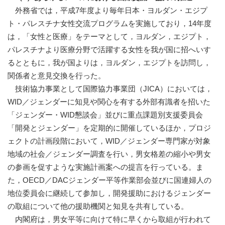
外務省では，平成7年度より毎年日本・ヨルダン・エジプ
ト・パレスチナ女性交流プログラムを実施しており，14年度
は，「女性と医療」をテーマとして，ヨルダン，エジプト，
パレスチナより医療分野で活躍する女性を我が国に招へいす
るとともに，我が国よりは，ヨルダン，エジプトを訪問し，
関係者と意見交換を行った。
技術協力事業として国際協力事業団（JICA）においては，
WID／ジェンダーに知見や関心を有する外部有識者を招いた
「ジェンダー・WID懇談会」並びに重点課題別支援委員会
「開発とジェンダー」を定期的に開催しているほか，プロジ
ェクトの計画段階において，WID／ジェンダー専門家が対象
地域の社会／ジェンダー調査を行い，男女格差の縮小や男女
の参画を促すような実施計画案への提言を行っている。ま
た，OECD／DACジェンダー平等作業部会並びに国連婦人の
地位委員会に継続して参加し，開発援助におけるジェンダー
の取組について他の援助機関と知見を共有している。
内閣府は，男女平等に向けて特に早くから取組が行われて