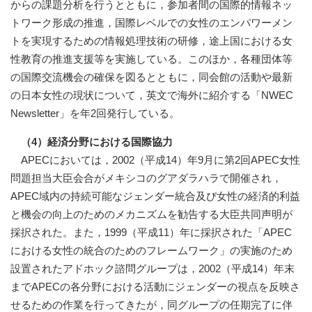
からの課題分析を行うとともに，参加者間の国際的情報ネッ
トワーク形成の推進，国際レベルでの女性のエンパワーメン
トを実現するための情報処理技術の研修，途上国における女
性教育の推進支援等を実施している。このほか，各種団体等
の国際交流機会の確保を図るとともに，同会館の活動や最新
の日本女性の現状について，英文で海外に紹介する「NWEC
Newsletter」を年2回発行している。
（4）経済分野における国際協力
APECにおいては，2002（平成14）年9月に第2回APEC女性
問題担当大臣会合がメキシコのグアダラハラで開催され，
APEC域内の持続可能なジェンダー統合及び女性の経済的利益
と機会の向上のためのメカニズムを勧告する大臣共同声明が
採択された。また，1999（平成11）年に採択された「APEC
における女性の統合のためのフレームワーク」の実施のため
設置されたアドホック諮問グループは，2002（平成14）年末
までAPECの各分野における活動にジェンダーの視点を反映さ
せるための作業を行ってきたが，同グループの任期完了に伴