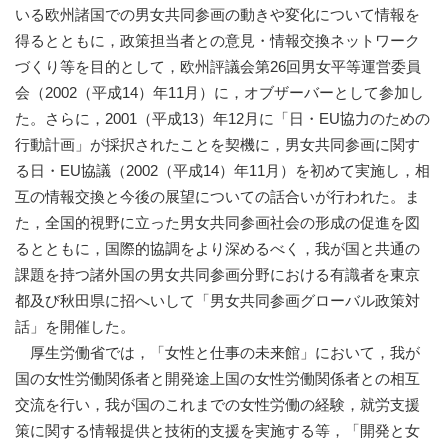
いる欧州諸国での男女共同参画の動きや変化について情報を
得るとともに，政策担当者との意見・情報交換ネットワーク
づくり等を目的として，欧州評議会第26回男女平等運営委員
会（2002（平成14）年11月）に，オブザーバーとして参加し
た。さらに，2001（平成13）年12月に「日・EU協力のための
行動計画」が採択されたことを契機に，男女共同参画に関す
る日・EU協議（2002（平成14）年11月）を初めて実施し，相
互の情報交換と今後の展望についての話合いが行われた。ま
た，全国的視野に立った男女共同参画社会の形成の促進を図
るとともに，国際的協調をより深めるべく，我が国と共通の
課題を持つ諸外国の男女共同参画分野における有識者を東京
都及び秋田県に招へいして「男女共同参画グローバル政策対
話」を開催した。
厚生労働省では，「女性と仕事の未来館」において，我が
国の女性労働関係者と開発途上国の女性労働関係者との相互
交流を行い，我が国のこれまでの女性労働の経験，就労支援
策に関する情報提供と技術的支援を実施する等，「開発と女