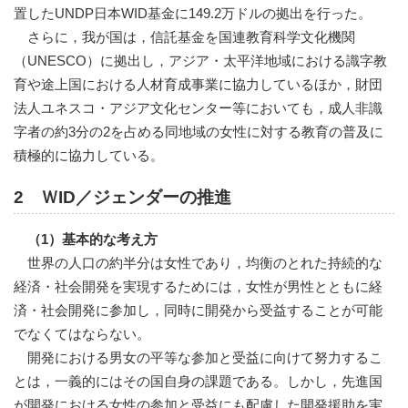
置したUNDP日本WID基金に149.2万ドルの拠出を行った。
さらに，我が国は，信託基金を国連教育科学文化機関
（UNESCO）に拠出し，アジア・太平洋地域における識字教
育や途上国における人材育成事業に協力しているほか，財団
法人ユネスコ・アジア文化センター等においても，成人非識
字者の約3分の2を占める同地域の女性に対する教育の普及に
積極的に協力している。
2 ＷID／ジェンダーの推進
（1）基本的な考え方
世界の人口の約半分は女性であり，均衡のとれた持続的な
経済・社会開発を実現するためには，女性が男性とともに経
済・社会開発に参加し，同時に開発から受益することが可能
でなくてはならない。
開発における男女の平等な参加と受益に向けて努力するこ
とは，一義的にはその国自身の課題である。しかし，先進国
が開発における女性の参加と受益にも配慮した開発援助を実