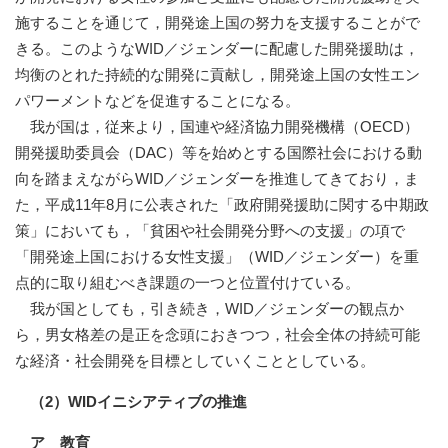
施することを通じて，開発途上国の努力を支援することがで
きる。このようなWID／ジェンダーに配慮した開発援助は，
均衡のとれた持続的な開発に貢献し，開発途上国の女性エン
パワーメントなどを促進することになる。
我が国は，従来より，国連や経済協力開発機構（OECD）
開発援助委員会（DAC）等を始めとする国際社会における動
向を踏まえながらWID／ジェンダーを推進してきており，ま
た，平成11年8月に公表された「政府開発援助に関する中期政
策」においても，「貧困や社会開発分野への支援」の項で
「開発途上国における女性支援」（WID／ジェンダー）を重
点的に取り組むべき課題の一つと位置付けている。
我が国としても，引き続き，WID／ジェンダーの観点か
ら，男女格差の是正を念頭におきつつ，社会全体の持続可能
な経済・社会開発を目標としていくこととしている。
（2）WIDイニシアティブの推進
ア 教育