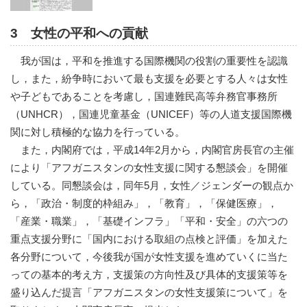
3 女性の平和への貢献
我が国は，平和を推進する国際機関の役割の重要性を認識
し，また，紛争時において最も支援を必要とする人々は女性
や子どもであることを考慮し，国連難民高等弁務官事務所
（UNHCR），国連児童基金（UNICEF）等の人道支援国際機
関に対し積極的な協力を行っている。
また，内閣府では，平成14年2月から，内閣官房長官の主催
により「アフガニスタンの女性支援に関する懇談会」を開催
している。同懇談会は，同年5月，女性／ジェンダーの観点か
ら，「政治・制度的枠組み」，「教育」，「保健医療」，
「産業・職業」，「基礎インフラ」「平和・安全」の六つの
重点支援分野に「国内における取組の点検と評価」を加えた
各分野について，今後我が国が女性支援を進めていくに当た
っての基本的考え方，支援策の方向性及び具体的支援策等を
盛り込んだ提言「アフガニスタンの女性支援策について」を