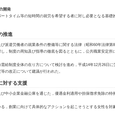
力開発
パートタイム等の短時間の就労を希望する者に対し必要となる基礎
の推進
び派遣労働者の就業条件の整備等に関する法律（昭和60年法律第
対し，制度の周知及び指導の徹底を図るとともに，公共職業安定所
需給制度全体の在り方について検討を進め，平成14年12月26日
度等の改正について建議が行われた。
に対する支援
及び中小企業金融公庫を通じた，優遇金利適用や担保徴求免除の特
。
いる，創業に向けて具体的なアクションを起こそうとする女性を対