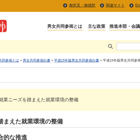
御意見・御感想
関連サイト
En
共同参画とは
>
男女共同参画白書
>
平成15年版男女共同参画白書
> 平成15年版男女共同参
 多様な就業ニーズを踏まえた就業環境の整備
踏まえた就業環境の整備
合的な推進