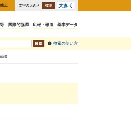
glish
大きく
文字の大きさ
標準
検索の使い方
画白書