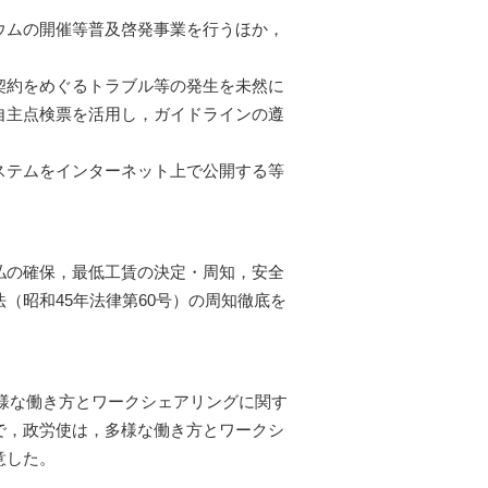
ウムの開催等普及啓発事業を行うほか，
契約をめぐるトラブル等の発生を未然に
自主点検票を活用し，ガイドラインの遵
ステムをインターネット上で公開する等
払の確保，最低工賃の決定・周知，安全
（昭和45年法律第60号）の周知徹底を
多様な働き方とワークシェアリングに関す
で，政労使は，多様な働き方とワークシ
意した。