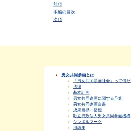
前項
本編の目次
次項