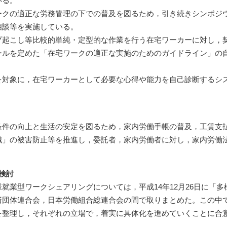
いる。
ークの適正な労務管理の下での普及を図るため，引き続きシンポジ
相談等を実施している。
プ起こし等比較的単純・定型的な作業を行う在宅ワーカーに対し，
ールを定めた「在宅ワークの適正な実施のためのガイドライン」の
を対象に，在宅ワーカーとして必要な心得や能力を自己診断するシ
条件の向上と生活の安定を図るため，家内労働手帳の普及，工賃支
」の被害防止等を推進し，委託者，家内労働者に対し，家内労働法
検討
就業型ワークシェアリングについては，平成14年12月26日に「
済団体連合会，日本労働組合総連合会の間で取りまとめた。この中
を整理し，それぞれの立場で，着実に具体化を進めていくことに合