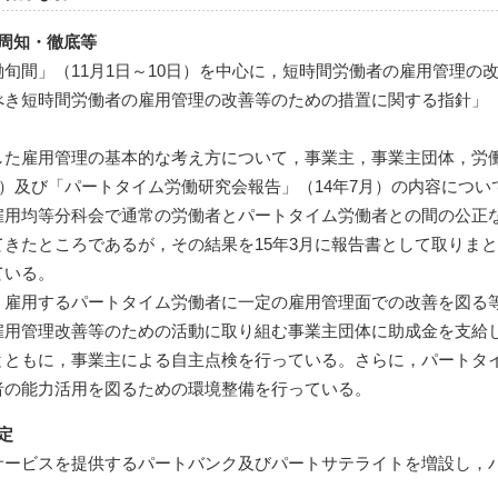
周知・徹底等
旬間」（11月1日～10日）を中心に，短時間労働者の雇用管理の改
き短時間労働者の雇用管理の改善等のための措置に関する指針」（
した雇用管理の基本的な考え方について，事業主，事業主団体，労
月）及び「パートタイム労働研究会報告」（14年7月）の内容につい
雇用均等分科会で通常の労働者とパートタイム労働者との間の公正
きたところであるが，その結果を15年3月に報告書として取りま
ている。
，雇用するパートタイム労働者に一定の雇用管理面での改善を図る
雇用管理改善等のための活動に取り組む事業主団体に助成金を支給
とともに，事業主による自主点検を行っている。さらに，パートタ
者の能力活用を図るための環境整備を行っている。
定
サービスを提供するパートバンク及びパートサテライトを増設し，