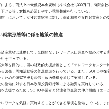
による，商法上の最低資本金規制（株式会社1,000万円，有限会社
き下げる等，女性も起業しやすい環境整備を行っている。
来館」において，女性起業家等に対し，個別相談や女性起業家との
しい就業形態等に係る施策の推進
経済産業省は連携して，全国的なテレワーク人口調査を始めとする
検討を行っている。
拡大等を目的に，国の財政的支援措置として「テレワークセンター
る啓発，周知活動等の普及促進を行っている。また，SOHOや在
いくための研究開発を通信・放送機構を通じて実施している。
設の整備に対する日本政策投資銀行等による融資を実施している。
動を支援するため，SOHO事業者と発注者側企業の仲介機能（エー
テレワークを気軽に実施することができる環境を整備している。ま