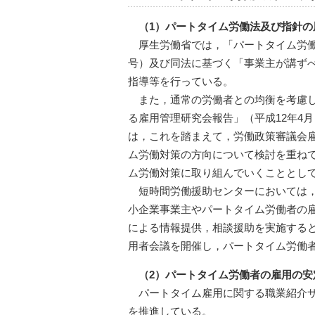
（1）パートタイム労働法及び指針の
厚生労働省では，「パートタイム労働
号）及び同法に基づく「事業主が講ずべ
指導等を行っている。
また，通常の労働者との均衡を考慮
る雇用管理研究会報告」（平成12年4
は，これを踏まえて，労働政策審議会
ム労働対策の方向について検討を重ねて
ム労働対策に取り組んでいくこととし
短時間労働援助センターにおいては
小企業事業主やパートタイム労働者の
による情報提供，相談援助を実施する
用者会議を開催し，パートタイム労働
（2）パートタイム労働者の雇用の安
パートタイム雇用に関する職業紹介
を推進している。