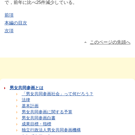
で，前年に比べ25件減少している。
前項
本編の目次
次項
このページの先頭へ