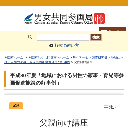
検索の使い方
内閣府ホーム
>
内閣府男女共同参画局ホーム
>
基本データ
>
調査研究等
>
地域にお
ける男性の家事・育児等参画促進施策の好事例
> 父親向け講座
平成30年度「地域における男性の家事・育児等参
画促進施策の好事例」
家族
事例17
父親向け講座