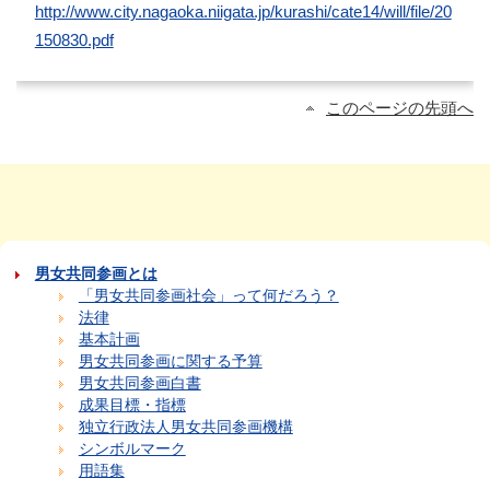
http://www.city.nagaoka.niigata.jp/kurashi/cate14/will/file/20
150830.pdf
このページの先頭へ