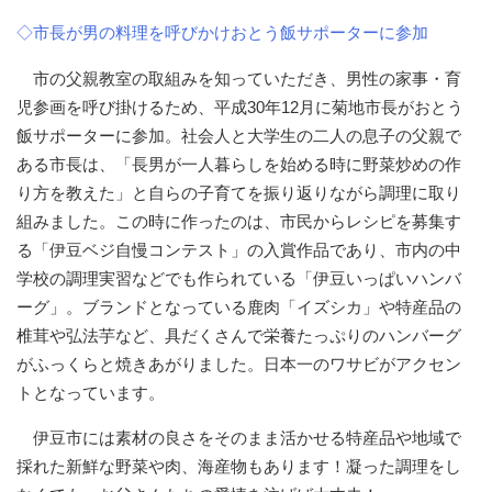
◇市長が男の料理を呼びかけおとう飯サポーターに参加
市の父親教室の取組みを知っていただき、男性の家事・育
児参画を呼び掛けるため、平成30年12月に菊地市長がおとう
飯サポーターに参加。社会人と大学生の二人の息子の父親で
ある市長は、「長男が一人暮らしを始める時に野菜炒めの作
り方を教えた」と自らの子育てを振り返りながら調理に取り
組みました。この時に作ったのは、市民からレシピを募集す
る「伊豆ベジ自慢コンテスト」の入賞作品であり、市内の中
学校の調理実習などでも作られている「伊豆いっぱいハンバ
ーグ」。ブランドとなっている鹿肉「イズシカ」や特産品の
椎茸や弘法芋など、具だくさんで栄養たっぷりのハンバーグ
がふっくらと焼きあがりました。日本一のワサビがアクセン
トとなっています。
伊豆市には素材の良さをそのまま活かせる特産品や地域で
採れた新鮮な野菜や肉、海産物もあります！凝った調理をし