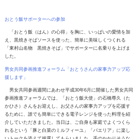
おとう飯サポーターへの参加
「おとう飯（はん）の心得」を胸に、いっぱいの愛情を加
え、黒焼きそばソースを使った、簡単に美味しくつくれる
「東村山名物 黒焼きそば」でサポーターに名乗りを上げま
した。
男女共同参画推進フォーラム「おとうさんの家事力アップ応
援します」
男女共同参画週間にあわせ平成30年6月に開催した男女共同
参画推進フォーラムでは、「おとう飯大使」の石橋尊久（た
かひさ）さんをお迎えし、お父さんの家事力アップを応援す
るために、誰でも簡単にできる電子レンジを使った料理を紹
介していただきました。当日は、ご自身も家庭でよくつくら
れるという「豚と白菜のミルフィーユ」「パエリア」に楽し
いトークを添えて披露してもらいました。手のかかりそうな