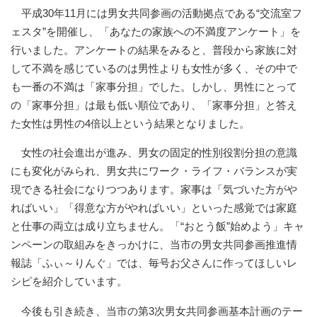
平成30年11月には男女共同参画の活動拠点である“交流室フ
ェスタ”を開催し、「あなたの家族への不満度アンケート」を
行いました。アンケートの結果をみると、普段から家族に対
して不満を感じているのは男性よりも女性が多く、その中で
も一番の不満は「家事分担」でした。しかし、男性にとって
の「家事分担」は最も低い順位であり、「家事分担」と答え
た女性は男性の4倍以上という結果となりました。
女性の社会進出が進み、男女の固定的性別役割分担の意識
にも変化がみられ、男女共にワーク・ライフ・バランスが実
現できる社会になりつつあります。家事は「気づいた方がや
ればいい」「得意な方がやればいい」といった感覚では家庭
と仕事の両立は成り立ちません。「“おとう飯”始めよう」キャ
ンペーンの取組みをきっかけに、当市の男女共同参画推進情
報誌「ふぃ～りんぐ」では、毎号お父さんに作ってほしいレ
シピを紹介しています。
今後も引き続き、当市の第3次男女共同参画基本計画のテー