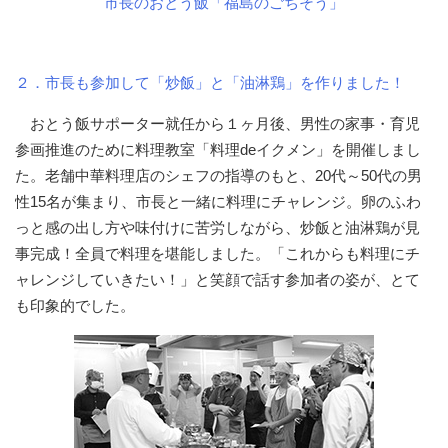
市長のおとう飯「福島のごちそう」
２．市長も参加して「炒飯」と「油淋鶏」を作りました！
おとう飯サポーター就任から１ヶ月後、男性の家事・育児
参画推進のために料理教室「料理deイクメン」を開催しまし
た。老舗中華料理店のシェフの指導のもと、20代～50代の男
性15名が集まり、市長と一緒に料理にチャレンジ。卵のふわ
っと感の出し方や味付けに苦労しながら、炒飯と油淋鶏が見
事完成！全員で料理を堪能しました。「これからも料理にチ
ャレンジしていきたい！」と笑顔で話す参加者の姿が、とて
も印象的でした。