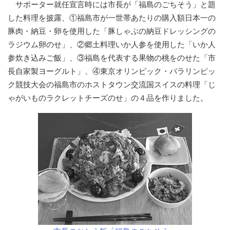
サポーター就任宣言時には市長が「福島のごちそう」と題
した料理を披露、①福島市が一世帯あたりの購入額日本一の
豚肉・納豆・卵を使用した「豚しゃぶの納豆ドレッシングの
ラジウム卵のせ」、②郷土料理いか人参を使用した「いか人
参炊き込みご飯」、③福島を代表する果物の桃をのせた「市
長自家製ヨーグルト」、④東京オリンピック・パラリンピッ
ク競技大会の福島市のホストタウン交流国スイスの料理「じ
ゃがいものラクレットチーズのせ」の４品を作りました。