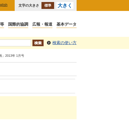
glish
大きく
文字の大きさ
標準
検索の使い方
」2013年 1月号