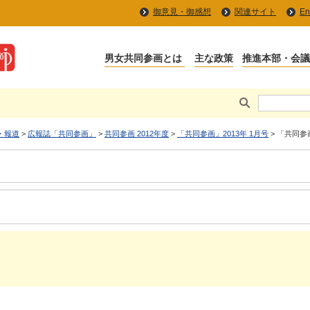
御意見・御感想
関連サイト
En
・報道
>
広報誌「共同参画」
>
共同参画 2012年度
>
「共同参画」2013年 1月号
> 「共同参画