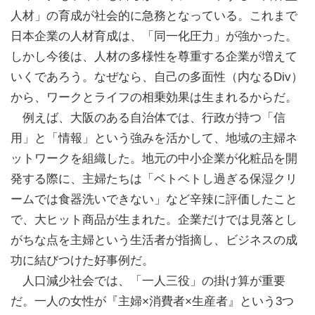
人材」の育成が社会的に急務となっている。これまで
日本企業の人材育成は、「同一化圧力」が強かった。
しかし今後は、人材の多様性を尊重する企業が増えて
いくであろう。なぜなら、自己の多面性（内なるDiv）
から、ワークとライフの相乗効果は生まれるからだ。
例えば、大阪のある自治体では、行政が持つ「信
用」と「情報」という強みを活かして、地域の主婦ネ
ットワークを組織した。地元の中小企業が化粧品を開
発する際に、主婦たちは「ベトベトし過ぎる保湿クリ
ームでは食器洗いできない」など辛辣に評価したこと
で、大ヒット商品が生まれた。企業だけでは見落とし
がちな点を主婦という生活者が指摘し、ビジネスの成
功に結びつけた好事例だ。
人口減少社会では、「一人三役」の掛け算が重要
だ。一人の女性が『主婦×消費者×生産者』という3つ