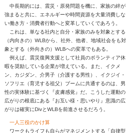
中長期的には、震災・原発問題を機に、家族の絆が
強まると共に、エネルギーや時間資源を大量消費しな
い働き方・消費者行動へと変革していくであろう。
これは、単なる社内と自分・家族のみを対象とする
（内向きの）WLBから、社外、他者、地域社会をも対
象とする（外向きの）WLBへの変革でもある。
例えば、震災復興支援として社員のボランティア休
暇を奨励している企業が増えている。また、イクメ
ン、カジダン、介男子（介護する男性）、イクジイ・
ソフリエ（育児する祖父）ブームに共通するのは、男
性の実体験に基づく『皮膚感覚』だ。こうした運動の
広がりの根底にある『お互い様・思いやり』意識の広
がりは確実にDivとWLBを前進させるだろう。
一人三役のかけ算
ワークもライフも自らがマネジメントする「自律型