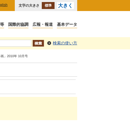
glish
大きく
文字の大きさ
標準
検索の使い方
画」2010年 10月号