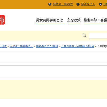
御意見・御感想
関連サイト
En
・報道
>
広報誌「共同参画」
>
共同参画 2010年度
>
「共同参画」2010年 10月号
> 「共同参