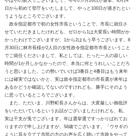
やほやの新人でございまして、今年の7月26日が選挙、8月24
日から初めて登庁をいたしまして、やっと100日が過ぎたとい
うようなところでございます。
政令指定都市で初の女性市長ということで、市長に就任さ
せていただきましたけれども、ゼロから1は大変長い時間がか
かったわけでございますが、1から2はもう早うございます。8
月30日に林市長様が2人目の女性政令指定都市市長ということ
でご就任くださいまして、私としては、たった一人の寂しい
時間が1か月しかなかったので、本当に何とうれしいことだろ
うと思いました。この勢いでいけば3番目と4番目はもう来年
には確実ではないかと、実は政令指定都市の市長選が来年は
あるかどうか確認してないのですけれども、勝手にそのよう
に思っているところでございます。
また、ただいま、川野町長さんからは、大変厳しい御批評
をいただいているというお話がございましたけれども、私、
実は干支が兎でございます。年は選挙選ですっかりばれてお
りますので申し上げますが、58歳でございます。「ウサギの
ように耳を立てて市民の方のお声を広く聴いて市政をやって