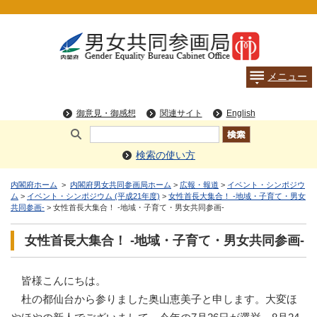
検索の使い方
内閣府ホーム
>
内閣府男女共同参画局ホーム
>
広報・報道
>
イベント・シンポジウ
ム
>
イベント・シンポジウム (平成21年度)
>
女性首長大集合！ -地域・子育て・男女
共同参画-
> 女性首長大集合！ -地域・子育て・男女共同参画-
女性首長大集合！ -地域・子育て・男女共同参画-
皆様こんにちは。
杜の都仙台から参りました奥山恵美子と申します。大変ほ