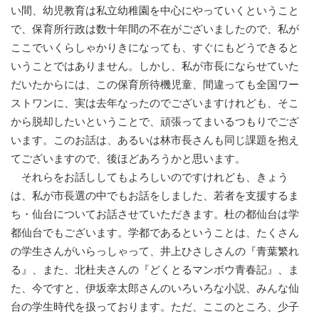
い間、幼児教育は私立幼稚園を中心にやっていくということ
で、保育所行政は数十年間の不在がございましたので、私が
ここでいくらしゃかりきになっても、すぐにもどうできると
いうことではありません。しかし、私が市長にならせていた
だいたからには、この保育所待機児童、間違っても全国ワー
ストワンに、実は去年なったのでございますけれども、そこ
から脱却したいということで、頑張ってまいるつもりでござ
います。このお話は、あるいは林市長さんも同じ課題を抱え
てございますので、後ほどあろうかと思います。
それらをお話ししてもよろしいのですけれども、きょう
は、私が市長選の中でもお話をしました、若者を支援するま
ち・仙台についてお話させていただきます。杜の都仙台は学
都仙台でもございます。学都であるということは、たくさん
の学生さんがいらっしゃって、井上ひさしさんの『青葉繁れ
る』、また、北杜夫さんの『どくとるマンボウ青春記』、ま
た、今ですと、伊坂幸太郎さんのいろいろな小説、みんな仙
台の学生時代を扱っております。ただ、ここのところ、少子