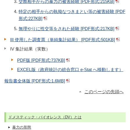
交際相手からの暴力の被害経験 [PDF形式:215KB]
特定の相手からの執拗なつきまとい等の被害経験 [PDF
形式:227KB]
無理やりに性交等をされた経験 [PDF形式:217KB]
III 使用した調査票（単純集計結果） [PDF形式:501KB]
IV 集計結果（実数）
PDF版 [PDF形式:737KB]
EXCEL版（政府統計の総合窓口 e-Stat へ移動します）
※報告書全体版 [PDF形式:1.6MB]
このページの先頭へ
ドメスティック・バイオレンス（DV）とは
暴力の形態