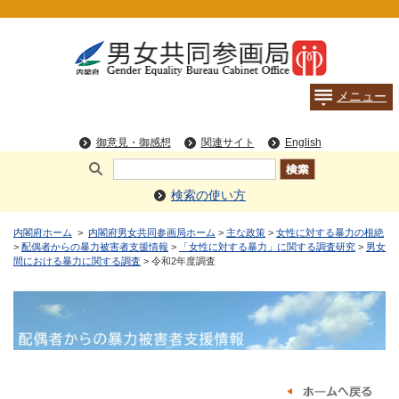
検索の使い方
内閣府ホーム
>
内閣府男女共同参画局ホーム
>
主な政策
>
女性に対する暴力の根絶
>
配偶者からの暴力被害者支援情報
>
「女性に対する暴力」に関する調査研究
>
男女
間における暴力に関する調査
> 令和2年度調査