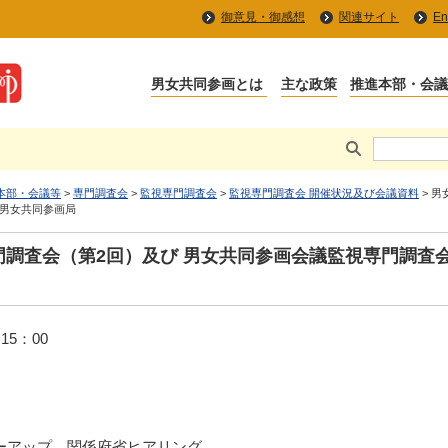
御意見・御感想
関連サイト
En
本部・会議等
>
専門調査会
>
監視専門調査会
>
監視専門調査会 開催状況及び会議資料
> 
｜男女共同参画局
調査会（第2回）及び 男女共同参画会議監視専門調査会
15：00
ーアップ 関係府省ヒアリング