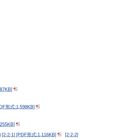
KB]
:1,598KB]
5KB]
（
[2-2-1] [PDF形式:1,116KB]
[2-2-2]