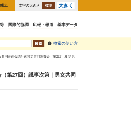
glish
大きく
文字の大きさ
標準
検索の使い方
男女共同参画会議計画策定専門調査会（第2回）及び 男
（第27回）議事次第｜男女共同