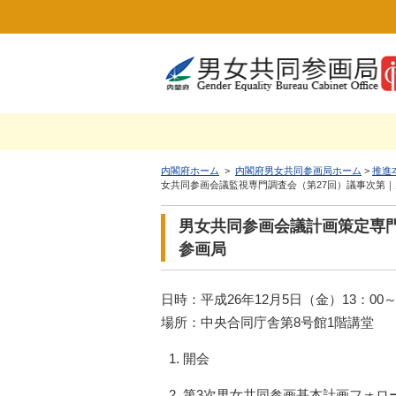
内閣府ホーム
>
内閣府男女共同参画局ホーム
>
推進
女共同参画会議監視専門調査会（第27回）議事次第
男女共同参画会議計画策定専門
参画局
日時：平成26年12月5日（金）13：00～
場所：中央合同庁舎第8号館1階講堂
開会
第3次男女共同参画基本計画フォロ