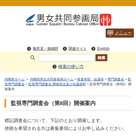
検索の使い方
内閣府ホーム
>
内閣府男女共同参画局ホーム
>
推進本部・会議等
>
専門調査会
>
監
視専門調査会
>
監視専門調査会 開催状況及び会議資料
> 監視専門調査会（第8回）開
催案内
監視専門調査会（第8回）開催案内
標記調査会について、下記のとおり開催します。
傍聴を希望される方は募集要領によりお申し込みください。