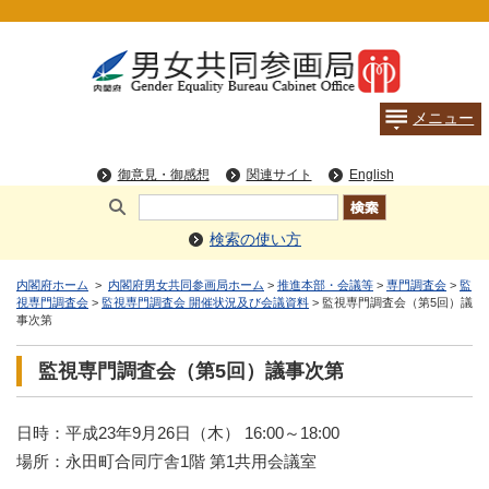
検索の使い方
内閣府ホーム
>
内閣府男女共同参画局ホーム
>
推進本部・会議等
>
専門調査会
>
監
視専門調査会
>
監視専門調査会 開催状況及び会議資料
> 監視専門調査会（第5回）議
事次第
監視専門調査会（第5回）議事次第
日時：平成23年9月26日（木） 16:00～18:00
場所：永田町合同庁舎1階 第1共用会議室