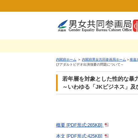
内閣府ホーム
>
内閣府男女共同参画局ホーム
>
推進
びアダルトビデオ出演強要の問題について～
若年層を対象とした性的な暴
～いわゆる「JKビジネス」
概要 [PDF形式:265KB]
本文 [PDF形式:425KB]