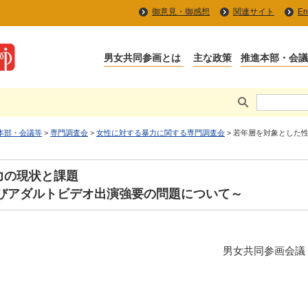
御意見・御感想
関連サイト
En
本部・会議等
>
専門調査会
>
女性に対する暴力に関する専門調査会
> 若年層を対象とした
力の現状と課題
及びアダルトビデオ出演強要の問題について～
男女共同参画会議