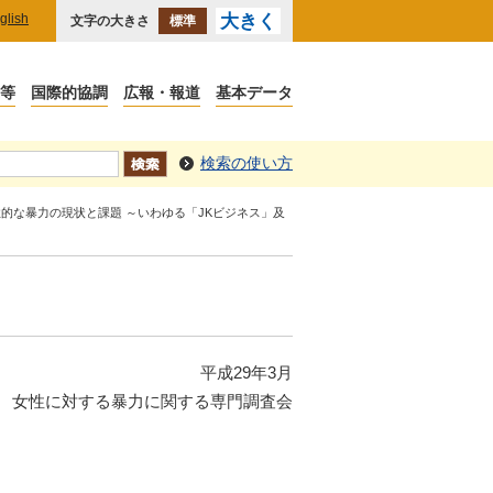
glish
大きく
文字の大きさ
標準
検索の使い方
性的な暴力の現状と課題 ～いわゆる「JKビジネス」及
平成29年3月
 女性に対する暴力に関する専門調査会