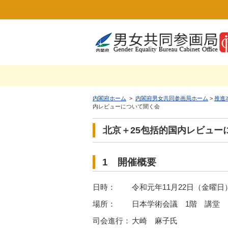
内閣府ホーム
>
内閣府男女共同参画局ホーム
>
推進
内レビューについて聞く会
北京＋25包括的国内レビュー
1 開催概要
日時：
令和元年11月22日（金曜日）
場所：
日本学術会議 1階 講堂
司会進行：
大崎 麻子氏