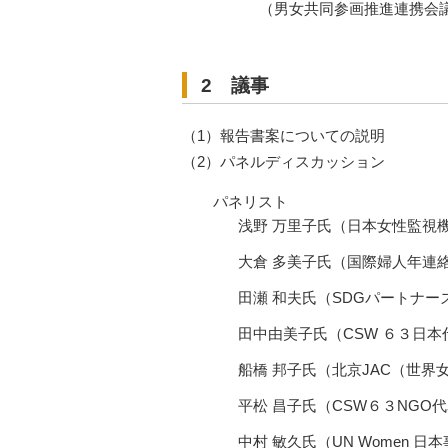
（男女共同参画推進連携会議有識者
2 議事
（1）報告書案についての説明
（2）パネルディスカッション
パネリスト
浅野 万里子氏（日本女性監視機
大倉 多美子氏（国際婦人年連
田瀬 和夫氏（SDGパートナー
田中由美子氏（CSW ６３日
船橋 邦子氏（北京JAC（世
平松 昌子氏（CSW６３NGO
中村 敏久氏（UN Women