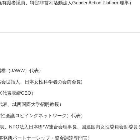
議員、特定非営利活動法人Gender Action Platform理事）
構（JAWW）代表）
絡会世話人、日本女性科学者の会前会長)
ズ代表取締CEO）
本代表、城西国際大学招聘教授）
界女性会議ロビイングネットワーク）代表）
代表、NPO法人日本BPW連合会理事長、国連国内女性委員会副委員
 日本事務所パートナーシップ・資金調達専門官）