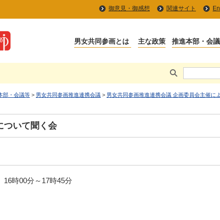
御意見・御感想
関連サイト
En
本部・会議等
>
男女共同参画推進連携会議
>
男女共同参画推進連携会議 企画委員会主催に
について聞く会
16時00分～17時45分