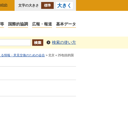
glish
大きく
文字の大きさ
標準
検索の使い方
よる情報・意見交換のための会合
> 北京＋25包括的国