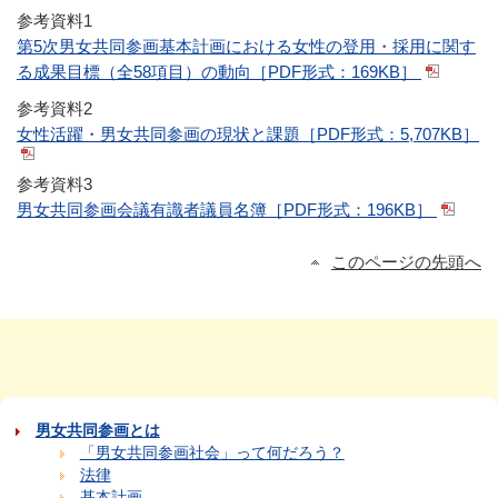
参考資料1
第5次男女共同参画基本計画における女性の登用・採用に関す
る成果目標（全58項目）の動向［PDF形式：169KB］
参考資料2
女性活躍・男女共同参画の現状と課題［PDF形式：5,707KB］
参考資料3
男女共同参画会議有識者議員名簿［PDF形式：196KB］
このページの先頭へ