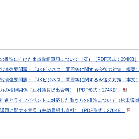
の推進に向けた重点取組事項について（案）［PDF形式：294KB
出演強要問題・「JKビジネス」問題等に関する今後の対策（概要）［P
出演強要問題・「JKビジネス」問題等に関する今後の対策（本文）［P
力の根絶関係（辻村議員提出資料）［PDF形式：274KB］
推進とライフイベントに対応した働き方の推進について（松田議員提出
議題に関する意見（林議員提出資料）［PDF形式：270KB］