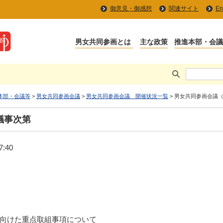
御意見・御感想
関連サイト
En
本部・会議等
>
男女共同参画会議
>
男女共同参画会議 開催状況一覧
> 男女共同参画会議（
議事次第
:40
向けた重点取組事項について