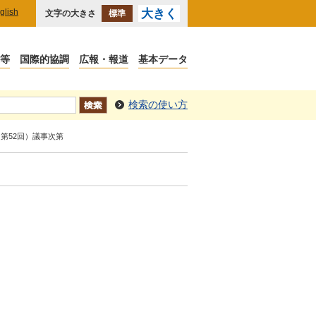
glish
大きく
文字の大きさ
標準
検索の使い方
第52回）議事次第