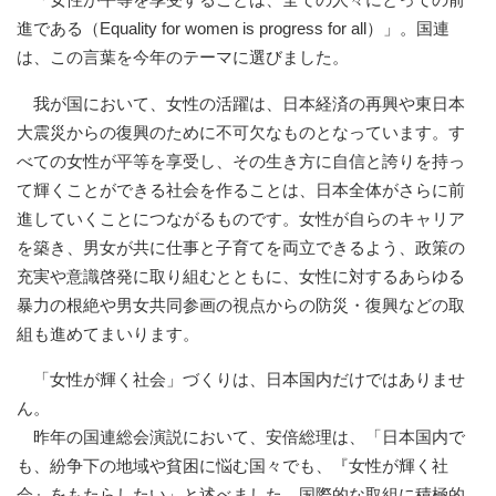
進である（Equality for women is progress for all）」。国連
は、この言葉を今年のテーマに選びました。
我が国において、女性の活躍は、日本経済の再興や東日本
大震災からの復興のために不可欠なものとなっています。す
べての女性が平等を享受し、その生き方に自信と誇りを持っ
て輝くことができる社会を作ることは、日本全体がさらに前
進していくことにつながるものです。女性が自らのキャリア
を築き、男女が共に仕事と子育てを両立できるよう、政策の
充実や意識啓発に取り組むとともに、女性に対するあらゆる
暴力の根絶や男女共同参画の視点からの防災・復興などの取
組も進めてまいります。
「女性が輝く社会」づくりは、日本国内だけではありませ
ん。
昨年の国連総会演説において、安倍総理は、「日本国内で
も、紛争下の地域や貧困に悩む国々でも、『女性が輝く社
会』をもたらしたい」と述べました。国際的な取組に積極的