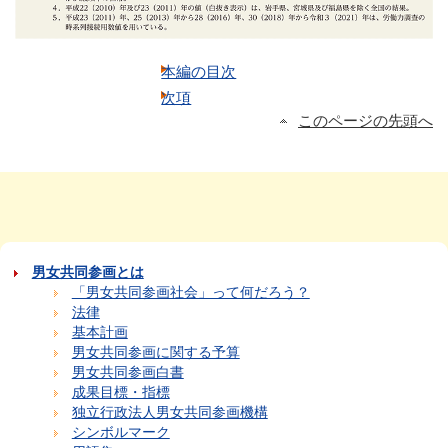
本編の目次
次項
このページの先頭へ