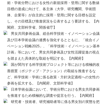
術・学術分野における女性の新規採用・登用に関する数値
目標の達成に向けて、各主体（大学、研究機関、学術団
体、企業等）が自主的に採用・登用に関する目標を設定
し、その目標及び推進状況を公表するよう要請する。【内
閣府、文部科学省、関係省庁】
男女共同参画会議、総合科学技術・イノベーション会議
及び日本学術会議の連携を強化するとともに、「統合イノ
ベーション戦略2025」、「科学技術・イノベーション基本
計画」等において、男女共同参画及び女性活躍促進の視点
を踏まえた具体的な取組を明記する。【内閣府】
国が関与する科学技術プロジェクト等における積極的改
善措置（ポジティブ・アクション）の取組を推進するな
ど、科学技術・学術に係る政策・方針決定過程への女性の
参画を拡大する。【内閣府、文部科学省】
日本学術会議において、学術分野における男女共同参画
を推進するため積極的な調査や提言を行う。【内閣府】
研究者・技術者、研究補助者等に係る男女別の実態を把