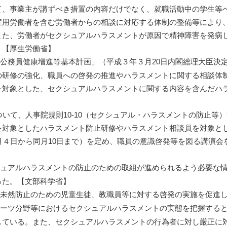
て、事業主が講ずべき措置の内容だけでなく、就職活動中の学生等
雇用労働者を含む労働者からの相談に対応する体制の整備等により
また、労働者がセクシュアルハラスメントが原因で精神障害を発病
。【厚生労働省】
公務員健康増進等基本計画」（平成３年３月20日内閣総理大臣決
の研修の強化、職員への啓発の推進やハラスメントに関する相談体
を対象とした、セクシュアルハラスメントに関する内容を含んだハ
いて、人事院規則10-10（セクシュアル・ハラスメントの防止等
を対象としたハラスメント防止研修やハラスメント相談員を対象と
月４日から同月10日まで）を定め、職員の意識啓発等を図る講演
ュアルハラスメントの防止のための取組が進められるよう必要な情
った。【文部科学省】
未然防止のための児童生徒、教職員等に対する啓発の実施を促進し
ーツ分野等におけるセクシュアルハラスメントの実態を把握すると
している。また、セクシュアルハラスメントの行為者に対し厳正に