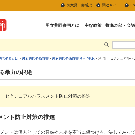
御意見・御感想
関連サイト
En
共同参画とは
>
男女共同参画白書
>
男女共同参画白書 令和7年版
> 第6節 セクシュアル
ゆる暴力の根絶
野 > 第6節 セクシュアルハラスメント防止対策の推進
メント防止対策の推進
メントは個人としての尊厳や人格を不当に傷つける、決してあって