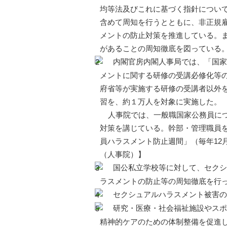
均等法及びこれに基づく指針につい
含めて周知を行うとともに、非正規
メントの防止対策を推進している。
があることの周知徹底を図っている
内閣官房内閣人事局では、「国家
メントに関する研修の受講必修化等
府省等が実施する研修の受講者以外
習を、約１万人を対象に実施した。
人事院では、一般職国家公務員につ
対策を講じている。幹部・管理職員
員ハラスメント防止週間」（毎年12
（人事院）】
国公私立学校等に対して、セクシ
ラスメントの防止等の周知徹底を行
セクシュアルハラスメント被害の
研究・医療・社会福祉施設やスポ
精神的ケアのための体制整備を促進