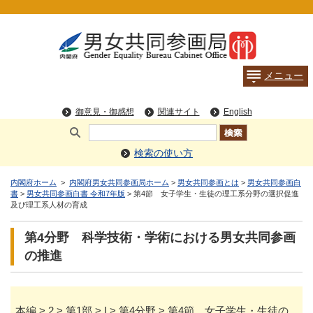
検索の使い方
内閣府ホーム
>
内閣府男女共同参画局ホーム
>
男女共同参画とは
>
男女共同参画白
書
>
男女共同参画白書 令和7年版
> 第4節 女子学生・生徒の理工系分野の選択促進
及び理工系人材の育成
第4分野 科学技術・学術における男女共同参画
の推進
本編 > 2 > 第1部 > I > 第4分野 > 第4節 女子学生・生徒の