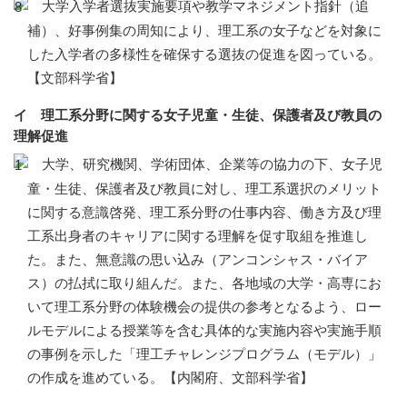
大学入学者選抜実施要項や教学マネジメント指針（追
補）、好事例集の周知により、理工系の女子などを対象に
した入学者の多様性を確保する選抜の促進を図っている。
【文部科学省】
イ 理工系分野に関する女子児童・生徒、保護者及び教員の
理解促進
大学、研究機関、学術団体、企業等の協力の下、女子児
童・生徒、保護者及び教員に対し、理工系選択のメリット
に関する意識啓発、理工系分野の仕事内容、働き方及び理
工系出身者のキャリアに関する理解を促す取組を推進し
た。また、無意識の思い込み（アンコンシャス・バイア
ス）の払拭に取り組んだ。また、各地域の大学・高専にお
いて理工系分野の体験機会の提供の参考となるよう、ロー
ルモデルによる授業等を含む具体的な実施内容や実施手順
の事例を示した「理工チャレンジプログラム（モデル）」
の作成を進めている。【内閣府、文部科学省】