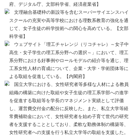
府、デジタル庁、文部科学省、経済産業省】
文理融合基礎枠の新設等を含むスーパーサイエンスハイ
スクールの充実や高等学校における理数系教育の強化を通
じて、女子生徒の科学技術への関心を高めている。【文部
科学省】
ウェブサイト「理工チャレンジ（リコチャレ）～女子中
高生・女子学生の理工系分野への選択～」において、理工
系分野における好事例やロールモデルの紹介等を通じ、理
工系女性人材の育成について、企業・大学・学術団体等に
よる取組を促進している。【内閣府】
国立大学における、女性研究者等多様な人材による教員
組織の構築に向けた取組や女子生徒の理工系学部への進学
を促進する取組等を学長のマネジメント実績として評価
し、運営費交付金の配分に反映した。また、私立大学等経
常費補助金において、女性研究者を始め子育て世代の研究
者を支援することとしており、柔軟な勤務体制の構築等、
女性研究者への支援を行う私立大学等の取組を支援した。