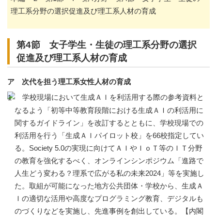
理工系分野の選択促進及び理工系人材の育成
第4節 女子学生・生徒の理工系分野の選択
促進及び理工系人材の育成
ア 次代を担う理工系女性人材の育成
学校現場において生成ＡＩを利活用する際の参考資料と
なるよう「初等中等教育段階における生成ＡＩの利活用に
関するガイドライン」を改訂するとともに、学校現場での
利活用を行う「生成ＡＩパイロット校」を66校指定してい
る。Society 5.0の実現に向けてＡＩやＩｏＴ等のＩＴ分野
の教育を強化するべく、オンラインシンポジウム「進路で
人生どう変わる？理系で広がる私の未来2024」等を実施し
た。取組が可能になった地方公共団体・学校から、生成Ａ
Ｉの適切な活用や高度なプログラミング教育、デジタルも
のづくりなどを実施し、先進事例を創出している。【内閣