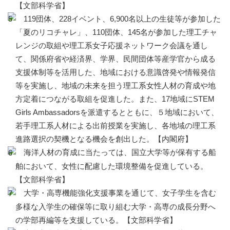
【文部科学省】
119団体、228イベント、6,900名以上の生徒等が参加した
「夏のリコチャレ」、110団体、145名が参加した理工チャ
レンジの取組や理工系女子応援ネットワーク会議を通し
て、関係府省や経済界、学界、民間団体等産学官から成る
支援体制等を活用した、地域における意識啓発や情報発信
等を実施し、地域の未来を担う理工系女性人材の育成や地
方定着につながる取組を促進した。また、17地域にSTEM
Girls Ambassadorsを派遣するとともに、５地域において、
若手理工系人材による出前授業を実施し、各地域の理工系
進路選択の契機となる機会を創出した。【内閣府】
海洋人材の育成に当たっては、国立大学等が保有する船
舶において、女性に配慮した環境整備を促進している。
【文部科学省】
大学・高専機能強化支援事業を通じて、女子学生を含む
多様な入学生の確保等に取り組む大学・高専の成長分野へ
の学部再編等を支援している。【文部科学省】