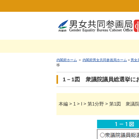
内閣府ホーム
>
内閣府男女共同参画局ホーム
>
男女
移
1－1図 衆議院議員総選挙に
本編 > 1 > I > 第1分野 > 