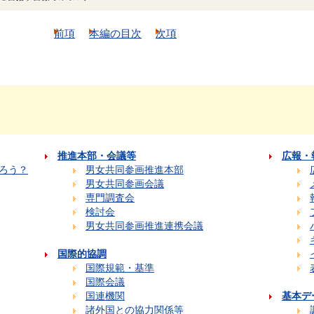
前項
本編の目次
次項