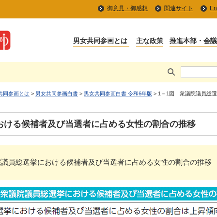
御意見・御感想
関連サイト
En
共同参画とは
>
男女共同参画白書
>
男女共同参画白書 令和6年版
> 1－1図 衆議院議員
おける候補者及び当選者に占める女性の割合の推移
第1図 衆議院議員総選挙における候補者及び当選者に占める女性の割合の推移