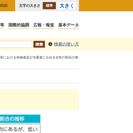
glish
大きく
文字の大きさ
標準
検索の使い方
総選挙における候補者及び当選者に占める女性の割合の推