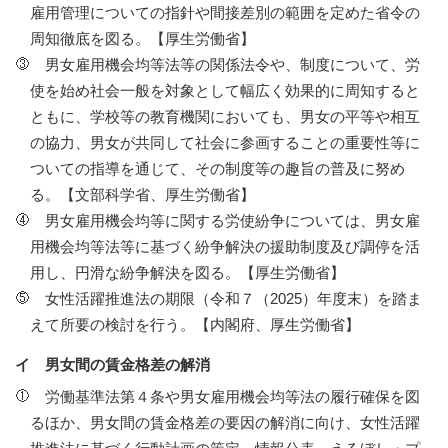
雇用管理についての指針や間接差別の範囲を定めた省令の
周知徹底を図る。【厚生労働省】
男女雇用機会均等法等の関係法令や、制度について、労
使を始め社会一般を対象として幅広く効果的に周知すると
ともに、学校等の教育機関においても、男女の平等や相互
の協力、男女が共同して社会に参画することの重要性等に
ついての指導を通じて、その制度等の趣旨の普及に努め
る。【文部科学省、厚生労働省】
男女雇用機会均等に関する労使紛争については、男女雇
用機会均等法等に基づく紛争解決の援助制度及び調停を活
用し、円滑な紛争解決を図る。【厚生労働省】
女性活躍推進法の期限（令和７（2025）年度末）を踏ま
えて所要の検討を行う。【内閣府、厚生労働省】
イ 男女間の賃金格差の解消
労働基準法第４条や男女雇用機会均等法の履行確保を図
るほか、男女間の賃金格差の要因の解消に向け、女性活躍