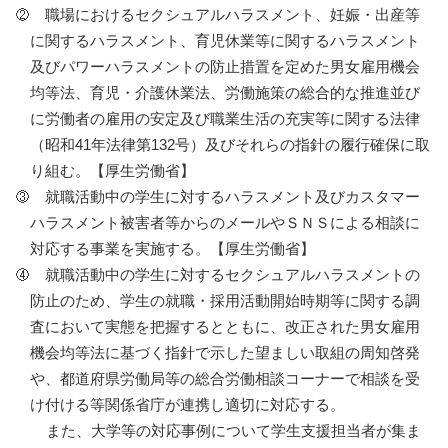
職場におけるセクシュアルハラスメント、妊娠・出産等
に関するハラスメント、育児休業等に関するハラスメント
及びパワーハラスメントの防止措置を定めた男女雇用機会
均等法、育児・介護休業法、労働施策の総合的な推進並び
に労働者の雇用の安定及び職業生活の充実等に関する法律
（昭和41年法律第132号）及びそれらの指針の履行確保に取
り組む。【厚生労働省】
就職活動中の学生に対するハラスメント及びカスタマー
ハラスメント被害者等からのメールやＳＮＳによる相談に
対応する事業を実施する。【厚生労働省】
就職活動中の学生に対するセクシュアルハラスメントの
防止のため、学生の就職・採用活動開始時期等に関する調
査において実態を把握するとともに、改正された男女雇用
機会均等法に基づく指針で示した望ましい取組の周知啓発
や、都道府県労働局等の総合労働相談コーナーで相談を受
け付ける等関係省庁が連携し適切に対応する。
また、大学等の対応事例について学生支援担当者が集ま