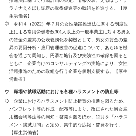
推進法に基づく行動計画の策定、情報公表、えるぼし・プ
ラチナえるぼし認定の取得促進等の取組を推進する。【厚
生労働省】
令和４（2022）年７月の女性活躍推進法に関する制度改
正による常用労働者数301人以上の一般事業主に対する男女
の賃金の差異の公表義務化を契機として、男女の賃金の差
異の要因分析・雇用管理改善の促進について、あらゆる機
会を通じて周知し、円滑な施行及び実効性の確保を図ると
ともに、企業向けのコンサルティングの実施により、女性
活躍推進のための取組を行う企業を個別支援する。【厚生
労働省】
ウ 職場や就職活動における各種ハラスメントの防止等
企業におけるハラスメント防止措置の推進を図るため、
パンフレット等の作成・配布等により、改正された男女雇
用機会均等法等の周知・啓発を図るほか、12月を「ハラス
メント撲滅月間」と定め、集中的な広報・啓発を行う。
【厚生労働省】