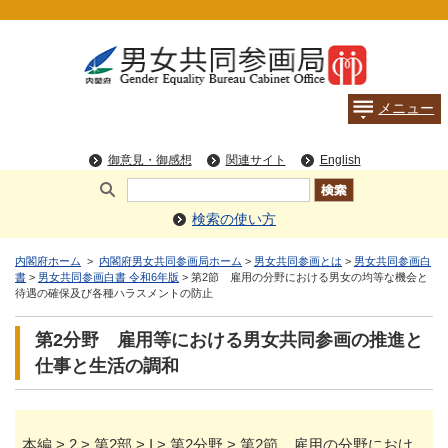
検索の使い方
内閣府ホーム
>
内閣府男女共同参画局ホーム
>
男女共同参画とは
>
男女共同参画白
書
>
男女共同参画白書 令和6年版
> 第2節 雇用の分野における男女の均等な機会と
待遇の確保及び各種ハラスメントの防止
第2分野 雇用等における男女共同参画の推進と
仕事と生活の調和
本編 > 2 > 第2部 > I > 第2分野 > 第2節 雇用の分野におけ