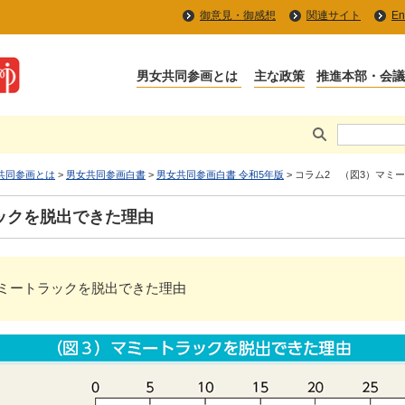
御意見・御感想
関連サイト
En
共同参画とは
>
男女共同参画白書
>
男女共同参画白書 令和5年版
> コラム2 （図3）マミ
ックを脱出できた理由
3）マミートラックを脱出できた理由