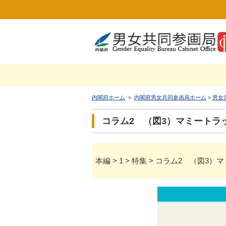
内閣府ホーム
>
内閣府男女共同参画局ホーム
>
男女
コラム2 （図3）マミートラ
本編 > 1 > 特集 > コラム2 （図