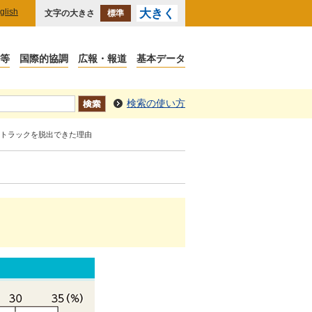
glish
大きく
文字の大きさ
標準
検索の使い方
ートラックを脱出できた理由