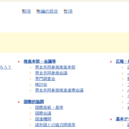
前項
本編の目次
次項