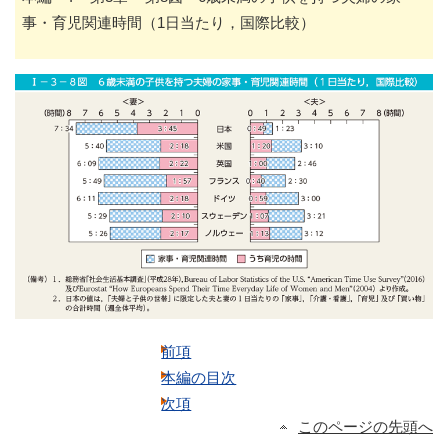
事・育児関連時間（1日当たり，国際比較）
前項
本編の目次
次項
このページの先頭へ