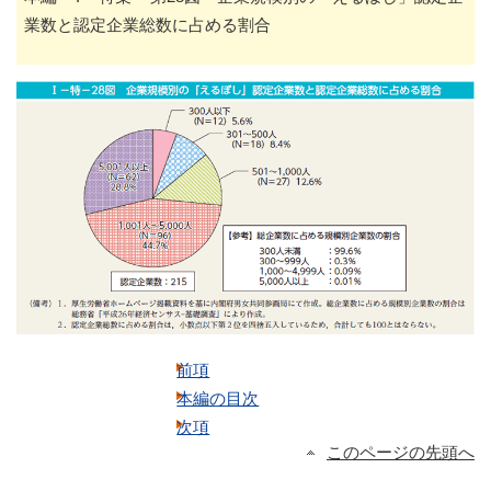
業数と認定企業総数に占める割合
前項
本編の目次
次項
このページの先頭へ