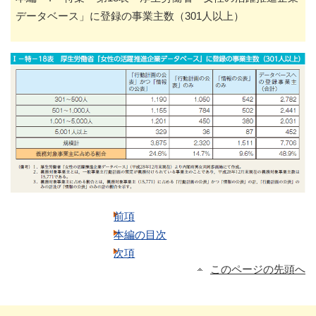
データベース」に登録の事業主数（301人以上）
前項
本編の目次
次項
このページの先頭へ