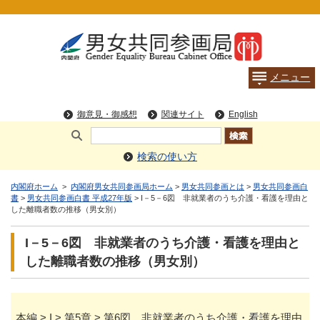
検索の使い方
内閣府ホーム
>
内閣府男女共同参画局ホーム
>
男女共同参画とは
>
男女共同参画白
書
>
男女共同参画白書 平成27年版
> I－5－6図 非就業者のうち介護・看護を理由と
した離職者数の推移（男女別）
I－5－6図 非就業者のうち介護・看護を理由と
した離職者数の推移（男女別）
本編 > I > 第5章 > 第6図 非就業者のうち介護・看護を理由