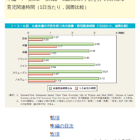
育児関連時間（1日当たり，国際比較）
前項
本編の目次
次項