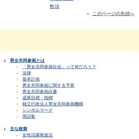
次項
このページの先頭へ